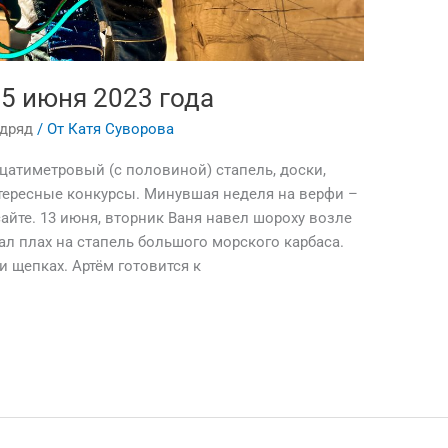
15 июня 2023 года
одряд
/ От
Катя Суворова
атиметровый (с половиной) стапель, доски,
тересные конкурсы. Минувшая неделя на верфи –
йте. 13 июня, вторник Ваня навел шороху возле
ал плах на стапель большого морского карбаса.
и щепках. Артём готовится к