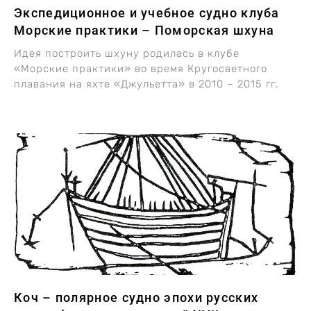
Экспедиционное и учебное судно клуба
Морские практики – Поморская шхуна
Идея построить шхуну родилась в клубе
«Морские практики» во время Кругосветного
плавания на яхте «Джульетта» в 2010 – 2015 гг.
Коч – полярное судно эпохи русских