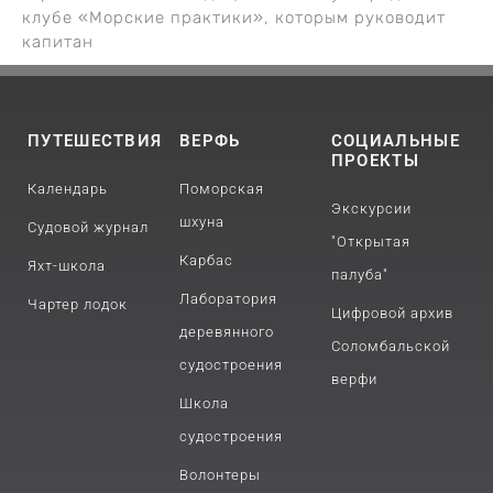
клубе «Морские практики», которым руководит
капитан
ПУТЕШЕСТВИЯ
ВЕРФЬ
СОЦИАЛЬНЫЕ
ПРОЕКТЫ
Календарь
Поморская
Экскурсии
шхуна
Судовой журнал
"Открытая
Карбас
Яхт-школа
палуба"
Лаборатория
Чартер лодок
Цифровой архив
деревянного
Соломбальской
судостроения
верфи
Школа
судостроения
Волонтеры