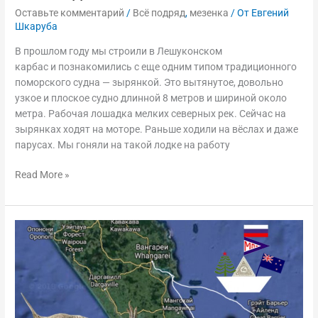
Оставьте комментарий
/
Всё подряд
,
мезенка
/ От
Евгений
Шкаруба
В прошлом году мы строили в Лешуконском
карбас и познакомились с еще одним типом традиционного
поморского судна — зырянкой. Это вытянутое, довольно
узкое и плоское судно длинной 8 метров и шириной около
метра. Рабочая лошадка мелких северных рек. Сейчас на
зырянках ходят на моторе. Раньше ходили на вёслах и даже
парусах. Мы гоняли на такой лодке на работу
Read More »
Чартер
в
Новой
Зеландии,
11-
21