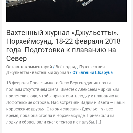
к
плаванию
на
Север
Вахтенный журнал «Джульетты».
Норхеймсунд. 18-22 февраля 2018
года. Подготовка к плаванию на
Север
Оставьте комментарий
/
Всё подряд
,
Путешествия
Джульетты - вахтенный журнал
/ От
Евгений Шкаруба
18 февраля После зимнего Осло Берген удивил почти
полным отсутствием снега. Вместе с Алексеем Чиркиным
прилетели сюда, чтобы приготовить лодку к плаванию на
Лофотенские острова. Нас встретили Вадим и Ивета — наши
норвежские друзья. Это они спасали «Джульетту» все
время, пока она стояла в Норхеймсунде. Приезжали на
лодку и сбрасывали снег с тентов и с палубы. […]