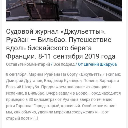
Франции.
8-
11
сентября
2019
Судовой журнал «Джульетты».
года
Руайан — Бильбао. Путешествие
вдоль бискайского берега
Франции. 8-11 сентября 2019 года
Оставьте комментарий
/
Всё подряд
/ От
Евгений Шкаруба
8 сентября. Марина Руайана На борту «Джульетты» экипаж:
Дмитрий Друганов, Владимир Кузнецов, Полина, Варвара и
Евгений Шкаруба. Продолжаем плавание из Франции в
Испанию, в Бильбао. Вчера ездили в Бордо. Город находится
примерно в 80 километрах от Руайана вверх по течению
реки Гаронна. Город старый, красивый. Особое внимание
мы, как обычно, уделили морским сооружениям — вот
старый порт и […]