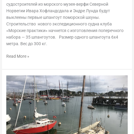
судостроителей из морского музея-верфи Северной
Норвегии Ивара Хофландсдала и Эндре Лунда будут
выклеены первые шпангоут поморской шхуны.
Строительство нового экспедиционного судна клуба
«Морские практики» начнется с изготовления поперечного
набора — 35 шпангоутов. Размер одного шпангоута 6х4
метра. Вес до 300 кг.
Read More »
Судовой
журнал
«Джульетты».
Плавание
вдоль
Бретани.
Ванн
—
Ла-