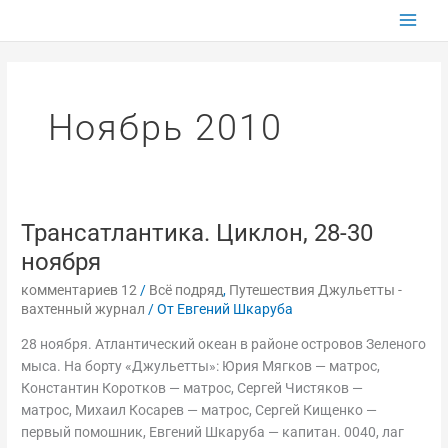
Перейти
к
содержимому
Ноябрь 2010
Трансатлантика. Циклон, 28-30
Трансатлантика.
Циклон,
ноября
28-
комментариев 12
/
Всё подряд
,
Путешествия Джульетты -
30
вахтенный журнал
/ От
Евгений Шкаруба
ноября
28 ноября. Атлантический океан в районе островов Зеленого
мыса. На борту «Джульетты»: Юрия Мягков — матрос,
Константин Коротков — матрос, Сергей Чистяков —
матрос, Михаил Косарев — матрос, Сергей Кищенко —
первый помошник, Евгений Шкаруба — капитан. 0040, лаг