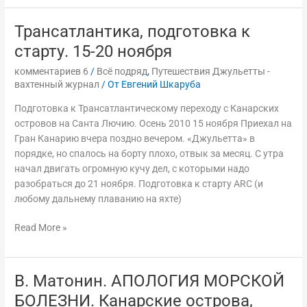
Трансатлантика, подготовка к
Трансатлантика,
подготовка
старту. 15-20 ноября
к
комментариев 6
/
Всё подряд
,
Путешествия Джульетты -
старту.
вахтенный журнал
/ От
Евгений Шкаруба
15-
20
Подготовка к Трансатлантическому переходу с Канарских
ноября
островов на Санта Лючию. Осень 2010 15 ноября Приехал на
Гран Канарию вчера поздно вечером. «Джульетта» в
порядке, но спалось на борту плохо, отвык за месяц. С утра
начал двигать огромную кучу дел, с которыми надо
разобраться до 21 ноября. Подготовка к старту ARC (и
любому дальнему плаванию на яхте)
Read More »
В. Матонин. АПОЛОГИЯ МОРСКОЙ
В.
Матонин.
БОЛЕЗНИ. Канарские острова,