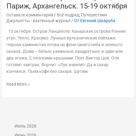
АПОЛОГИЯ
Париж, Архангельск. 15-19 октября
МОРСКОЙ
БОЛЕЗНИ.
Оставьте комментарий
/
Всё подряд
,
Путешествия
Джульетты - вахтенный журнал
/ От
Евгений Шкаруба
Канарские
острова,
15 октября. Остров Ланцелоте. Канарские острова Раннее
Париж,
утро. Тепло. Красиво. Лунные вулканические пейзажи.
Архангельск.
Черная каменистая почва на фоне синего неба и зеленого
15-
океана. Дома – белые, каменные, квадратные, в один или
19
два этажа. С плоскими крышами. Поет Виктор Цой. Оля
октября
готовит завтрак. Ворчит: «Лук извели!» Да и сахар
кончился. Пьем кофе без сахара. Шутим:
Read More »
Июль 2026
Июнь 2026