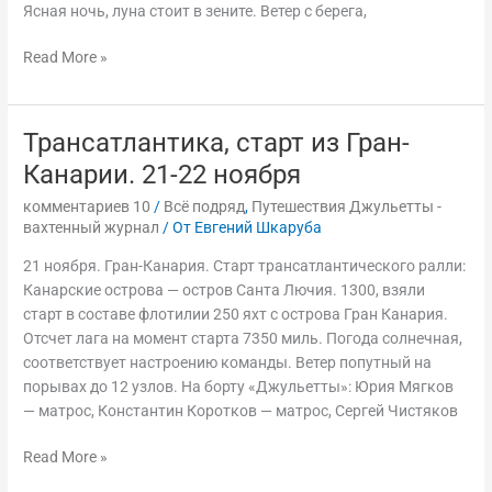
Ясная ночь, луна стоит в зените. Ветер с берега,
Read More »
Трансатлантика, старт из Гран-
Трансатлантика,
старт
Канарии. 21-22 ноября
из
комментариев 10
/
Всё подряд
,
Путешествия Джульетты -
Гран-
вахтенный журнал
/ От
Евгений Шкаруба
Канарии.
21-
21 ноября. Гран-Канария. Старт трансатлантического ралли:
22
Канарские острова — остров Санта Лючия. 1300, взяли
ноября
старт в составе флотилии 250 яхт с острова Гран Канария.
Отсчет лага на момент старта 7350 миль. Погода солнечная,
соответствует настроению команды. Ветер попутный на
порывах до 12 узлов. На борту «Джульетты»: Юрия Мягков
— матрос, Константин Коротков — матрос, Сергей Чистяков
Read More »