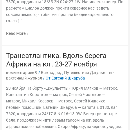
7870, координаты 18*35.2N 024*27.1W. Начинается ветер. По
расчетам циклон должен пройти севернее нас, задеть
совсем немного, чтобы мы прошли бейдевиндом левого
галса […]
Read More »
Трансатлантика. Вдоль берега
Трансатлантика.
Вдоль
Африки на юг. 23-27 ноября
берега
комментариев 9
/
Всё подряд
,
Путешествия Джульетты -
Африки
вахтенный журнал
/ От
Евгений Шкаруба
на
юг.
23 ноября На борту «Джульетты»: Юрия Мягков — матрос,
23-
Константин Коротков — матрос, Сергей Чистяков —
27
матрос, Михаил Косарев — матрос, Сергей Кищенко —
ноября
первый помошник, Евгений Шкаруба — капитан. 0130, лаг
7620, координаты 24*17.8.N 016*13.9W. Ветер три-четыре
бала, продолжаем идти левым галсом на юг, вдоль
африканского побережья. Скоро Африку, наверное, увидим…