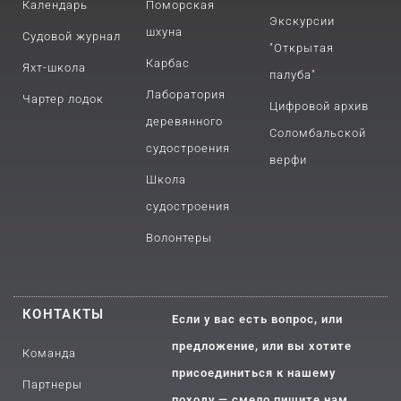
Календарь
Поморская
Экскурсии
шхуна
Судовой журнал
"Открытая
Карбас
Яхт-школа
палуба"
Лаборатория
Чартер лодок
Цифровой архив
деревянного
Соломбальской
судостроения
верфи
Школа
судостроения
Волонтеры
КОНТАКТЫ
Если у вас есть вопрос, или
предложение, или вы хотите
Команда
присоединиться к нашему
Партнеры
походу — смело пишите нам