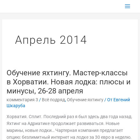
Перейти
к
содержимому
Апрель 2014
Обучение яхтингу. Мастер-классы
Обучение
яхтингу.
в Хорватии. Новая лодка: плюсы и
Мастер-
минусы, 26-28 апреля
классы
в
комментария 3
/
Всё подряд
,
Обучение яхтингу
/ От
Евгений
Шкаруба
Хорватии.
Новая
Хорватия. Сплит. Последний раз я был здесь два года назад.
лодка:
Яхтинг на Адриатике продолжает развиваться. Новые
плюсы
марины, новые лодки… Чартерная компания предлагает
и
опцию: безлимитный интернет на лодке за 30 евро в неделю.