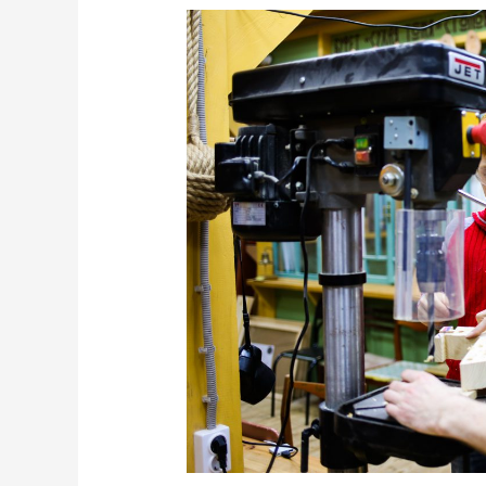
Школа
судостроения
Выходного
дня,
ноябрь
2022