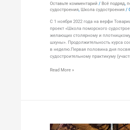
Оставьте комментарий
/
Всё подряд
,
п
судостроения
,
Школа судостроения
/ 
С 1 ноября 2022 года на верфи Товар
проект «Школа поморского судостроен
желающих столярному и плотницкому 
шхуны». Продолжительность курса сос
в неделю.Первая половина дня посвя
судостроительному практикуму (участи
Read More »
Дневник