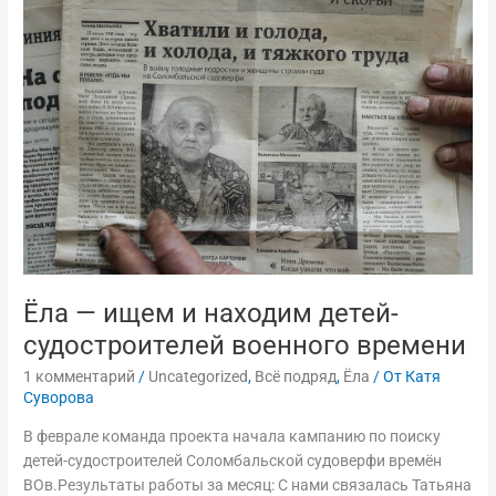
—
ищем
и
находим
детей-
судостроителей
военного
времени
Ёла — ищем и находим детей-
судостроителей военного времени
1 комментарий
/
Uncategorized
,
Всё подряд
,
Ёла
/ От
Катя
Суворова
В феврале команда проекта начала кампанию по поиску
детей-судостроителей Соломбальской судоверфи времён
ВОв.Результаты работы за месяц: С нами связалась Татьяна