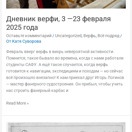
Дневник верфи, 3 —23 февраля
2025 года
Оставьте комментарий
/
Uncategorized
,
Верфь
,
Всё подряд
/
От
Катя Суворова
Февраль вверг верфь в вихрь невероятной активности.
Помнится, такое бывало во времена, когда с нами работали
студенты САФУ. А ещё такое случается, когда верфь
готовится к навигации, экспедициям и походам — но сейчас
всё произошло внезапно! К нам приехал друг Игорь Логинов
— мастер фанерного судостроения. Он прибыл, чтобы учить
нас строить фанерный карбас и
Read More »
Цифровой
архив