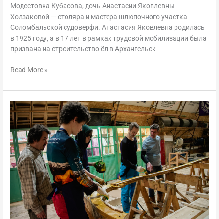
Модестовна Кубасова, дочь Анастасии Яковлевны
Холзаковой — столяра и мастера шлюпочного участка
Соломбальской судоверфи. Анастасия Яковлевна родилась
в 1925 году, а в 17 лет в рамках трудовой мобилизации была
призвана на строительство ёл в Архангельск
Read More »
Дневник
верфи,
3
—
23
февраля
2025
года