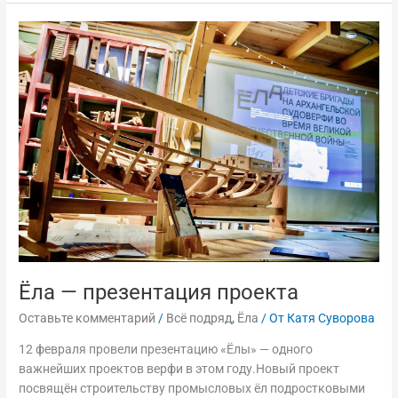
Ёла
—
презентация
проекта
Ёла — презентация проекта
Оставьте комментарий
/
Всё подряд
,
Ёла
/ От
Катя Суворова
12 февраля провели презентацию «Ёлы» — одного
важнейших проектов верфи в этом году.Новый проект
посвящён строительству промысловых ёл подростковыми