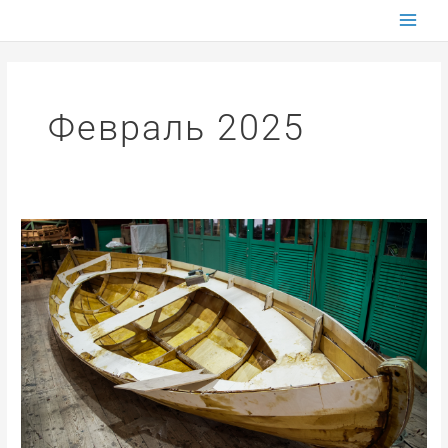
Перейти
к
содержимому
Февраль 2025
Фанерный
турбо-
карбас
или
лодка
за
5
(пять!)
дней