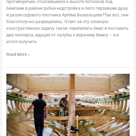
противоречия, относившиеся к высоте потолков под
бимсами в районе рубки-надстройки и люто терзавшие душу
и разум судового плотника Артёма Бывальцева?Так вот, они
благополучно разрешились. Ответ на эту сложную
конструктивную задачу таков: перепилить бимс и поставить
два пиллерса, идущие от палубы к верхнему бимсу — и в
итоге получить
Read More »
Дневник
верфи,
27
января
—
2
февраля
2024
года