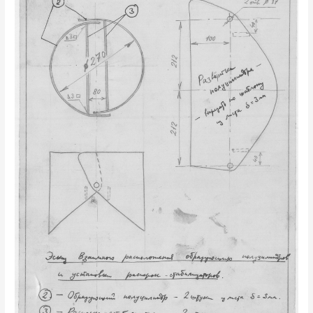
Соломбальской
судоверфи
—
руль
Китчена