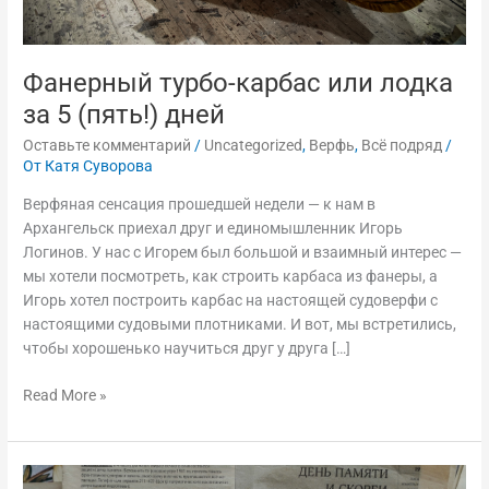
Фанерный турбо-карбас или лодка
за 5 (пять!) дней
Оставьте комментарий
/
Uncategorized
,
Верфь
,
Всё подряд
/
От
Катя Суворова
Верфяная сенсация прошедшей недели — к нам в
Архангельск приехал друг и единомышленник Игорь
Логинов. У нас с Игорем был большой и взаимный интерес —
мы хотели посмотреть, как строить карбаса из фанеры, а
Игорь хотел построить карбас на настоящей судоверфи с
настоящими судовыми плотниками. И вот, мы встретились,
чтобы хорошенько научиться друг у друга […]
Read More »
Ёла