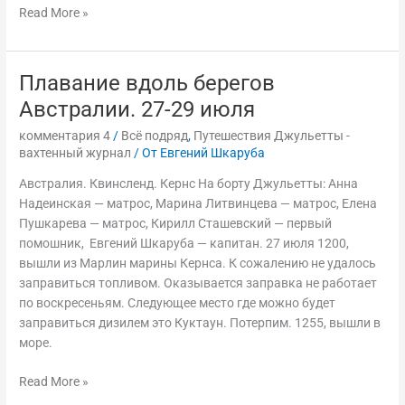
Read More »
Плавание вдоль берегов
Плавание
вдоль
Австралии. 27-29 июля
берегов
комментария 4
/
Всё подряд
,
Путешествия Джульетты -
Австралии.
вахтенный журнал
/ От
Евгений Шкаруба
27-
29
Австралия. Квинсленд. Кернс На борту Джульетты: Анна
июля
Надеинская — матрос, Марина Литвинцева — матрос, Елена
Пушкарева — матрос, Кирилл Сташевский — первый
помошник, Евгений Шкаруба — капитан. 27 июля 1200,
вышли из Марлин марины Кернса. К сожалению не удалось
заправиться топливом. Оказывается заправка не работает
по воскресеньям. Следующее место где можно будет
заправиться дизилем это Куктаун. Потерпим. 1255, вышли в
море.
Read More »