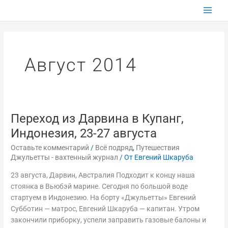
Перейти
к
содержимому
Август 2014
Переход из Дарвина в Купанг,
Переход
из
Индонезия, 23-27 августа
Дарвина
Оставьте комментарий
/
Всё подряд
,
Путешествия
в
Джульетты - вахтенный журнал
/ От
Евгений Шкаруба
Купанг,
Индонезия,
23 августа, Дарвин, Австралия Подходит к концу наша
23-
стоянка в Вьюбэй марине. Сегодня по большой воде
27
стартуем в Индонезию. На борту «Джульетты» Евгений
августа
Субботин — матрос, Евгений Шкаруба — капитан. Утром
закончили приборку, успели заправить газовые балоны и