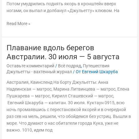
Потом умудрились поднять якорь в кронштейн вверх
ногами, он выпал и долбанул «Джульетту» клювом. На
Read More »
Плавание вдоль берегов
Плавание
вдоль
Австралии. 30 июля — 5 августа
берегов
Оставьте комментарий
/
Всё подряд
,
Путешествия
Австралии.
Джульетты - вахтенный журнал
/ От
Евгений Шкаруба
30
июля
Австралия, Квинсленд На борту Джульетты: Анна
—
Надеинская — матрос, Марина Литвинцева — матрос, Елена
5
Пушкарева — матрос, Кирилл Сташевский — матрос,
августа
Евгений Шкаруба — капитан. 30 июля. Куктаун 0915, всю
ночь промаявшись с перестановкой якорей и в очередной
раз сев на мель, решили, что обойдемся без устриц. Вышли в
море. Что думают о нас обитатели города Кука, уже не
важно. 1010, идем под