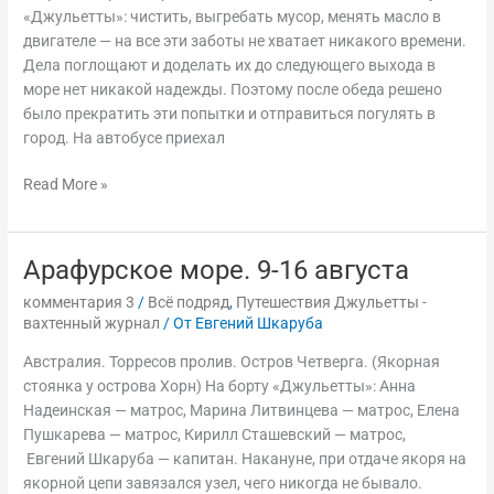
«Джульетты»: чистить, выгребать мусор, менять масло в
двигателе — на все эти заботы не хватает никакого времени.
Дела поглощают и доделать их до следующего выхода в
море нет никакой надежды. Поэтому после обеда решено
было прекратить эти попытки и отправиться погулять в
город. На автобусе приехал
Read More »
Арафурское море. 9-16 августа
Арафурское
море.
комментария 3
/
Всё подряд
,
Путешествия Джульетты -
9-
вахтенный журнал
/ От
Евгений Шкаруба
16
Австралия. Торресов пролив. Остров Четверга. (Якорная
августа
стоянка у острова Хорн) На борту «Джульетты»: Анна
Надеинская — матрос, Марина Литвинцева — матрос, Елена
Пушкарева — матрос, Кирилл Сташевский — матрос,
Евгений Шкаруба — капитан. Накануне, при отдаче якоря на
якорной цепи завязался узел, чего никогда не бывало.