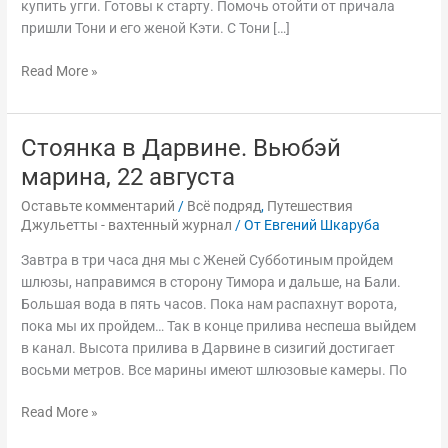
купить угги. Готовы к старту. Помочь отойти от причала
пришли Тони и его женой Кэти. С Тони […]
Read More »
Стоянка в Дарвине. Вьюбэй
Стоянка
в
марина, 22 августа
Дарвине.
Оставьте комментарий
/
Всё подряд
,
Путешествия
Вьюбэй
Джульетты - вахтенный журнал
/ От
Евгений Шкаруба
марина,
22
Завтра в три часа дня мы с Женей Субботиным пройдем
августа
шлюзы, направимся в сторону Тимора и дальше, на Бали.
Большая вода в пять часов. Пока нам распахнут ворота,
пока мы их пройдем… Так в конце прилива неспеша выйдем
в канал. Высота прилива в Дарвине в сизигий достигает
восьми метров. Все марины имеют шлюзовые камеры. По
Read More »