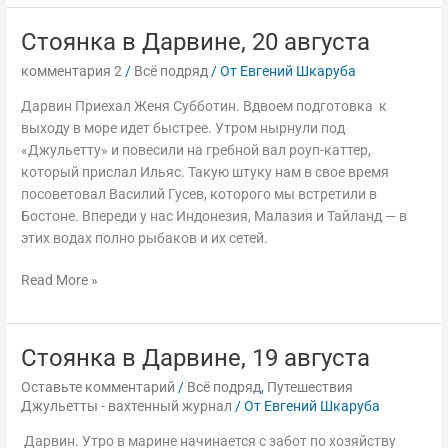
Стоянка в Дарвине, 20 августа
Стоянка
в
комментария 2
/
Всё подряд
/ От
Евгений Шкаруба
Дарвине,
20
Дарвин Приехал Женя Субботин. Вдвоем подготовка к
августа
выходу в море идет быстрее. Утром нырнули под
«Джульетту» и повесили на гребной вал роуп-каттер,
который прислал Ильяс. Такую штуку нам в свое время
посоветовал Василий Гусев, которого мы встретили в
Бостоне. Впереди у нас Индонезия, Малазия и Тайланд — в
этих водах полно рыбаков и их сетей.
Read More »
Стоянка в Дарвине, 19 августа
Стоянка
в
Оставьте комментарий
/
Всё подряд
,
Путешествия
Дарвине,
Джульетты - вахтенный журнал
/ От
Евгений Шкаруба
19
Дарвин. Утро в марине начинается с забот по хозяйству
августа