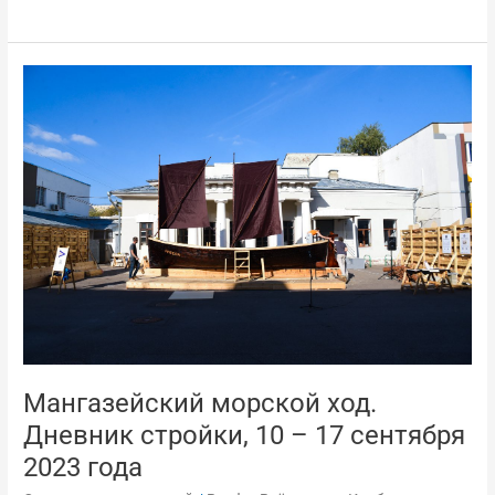
Мангазейский
морской
ход.
Дневник
стройки,
10
–
17
сентября
2023
года
Мангазейский морской ход.
Дневник стройки, 10 – 17 сентября
2023 года