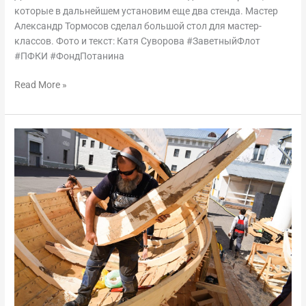
которые в дальнейшем установим еще два стенда. Мастер
Александр Тормосов сделал большой стол для мастер-
классов. Фото и текст: Катя Суворова #ЗаветныйФлот
#ПФКИ #ФондПотанина
Read More »
Мангазейский
морской
ход.
Дневник
стройки,
29
августа
–
3
сентября
2023
года