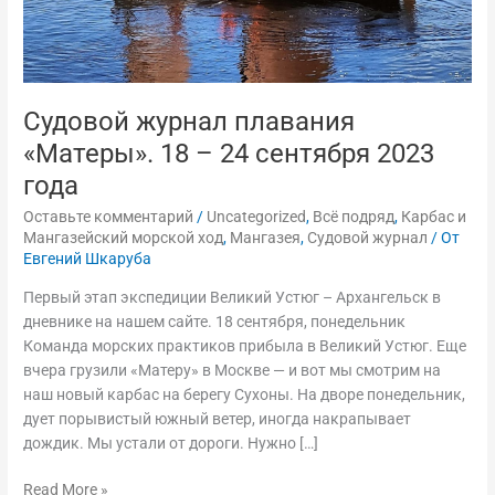
Судовой журнал плавания
«Матеры». 18 – 24 сентября 2023
года
Оставьте комментарий
/
Uncategorized
,
Всё подряд
,
Карбас и
Мангазейский морской ход
,
Мангазея
,
Судовой журнал
/ От
Евгений Шкаруба
Первый этап экспедиции Великий Устюг – Архангельск в
дневнике на нашем сайте. 18 сентября, понедельник
Команда морских практиков прибыла в Великий Устюг. Еще
вчера грузили «Матеру» в Москве — и вот мы смотрим на
наш новый карбас на берегу Сухоны. На дворе понедельник,
дует порывистый южный ветер, иногда накрапывает
дождик. Мы устали от дороги. Нужно […]
Read More »