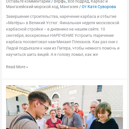
Оставьте комментарий
/
Верфь
,
Всё подряд
,
Карбас и
Мангазейский морской ход
,
Мангазея
/ От
Катя Суворова
Завершение строительства, наречение карбаса и отбытие
«Матёры» в Великий Устюг. Финальная неделя московской
карбасной стройки – в дневнике на нашем сайте. 10
сентября, воскресенье НАРЕЧЕНИЕ Устроить Наречение
карбаса посоветовал нам Михаил Плеханов. Как раз они с
Лидой подъехали к нам из Питера, чтобы немного помочь и
научиться шить вицей. А я голову ломал, как же
Read More »
Школа
поморского
судостроения,
сентябрь
2023