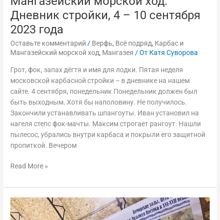
Мангазейский морской ход.
Дневник стройки, 4 – 10 сентября
2023 года
Оставьте комментарий
/
Верфь
,
Всё подряд
,
Карбас и
Мангазейский морской ход
,
Мангазея
/ От
Катя Суворова
Грот, фок, запах дёгтя и имя для лодки. Пятая неделя
московской карбасной стройки – в дневнике на нашем
сайте. 4 сентября, понедельник Понедельник должен был
быть выходным. Хотя бы наполовину. Не получилось.
Закончили устанавливать шпангоуты. Иван установил на
нагеля степс фок-мачты. Максим строгает рангоут. Нашли
пылесос, убрались внутри карбаса и покрыли его защитной
пропиткой. Вечером
Read More »
Заветный
флот,