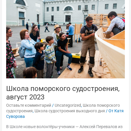
Школа
поморского
судостроения,
август
2023
Школа поморского судостроения,
август 2023
Оставьте комментарий
/
Uncategorized
,
Школа поморского
судостроения
,
Школа судостроения выходного дня
/ От
Катя
Суворова
В Школе новые волонтёры-ученики — Алексей Перевалов из