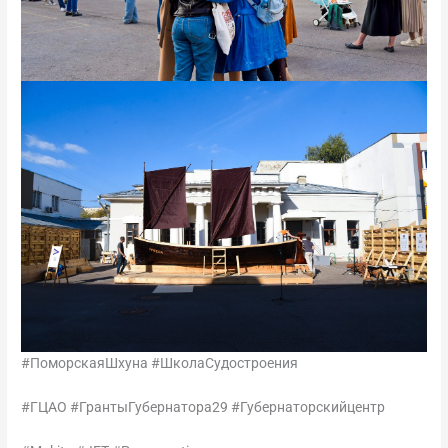
#ПоморскаяШхуна #ШколаСудостроения
#ГЦАО #ГрантыГубернатора29 #Губернаторскийцентр