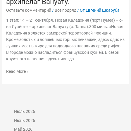
архипелаг Вануату.
парусной
Оставьте комментарий
/
Всё подряд
/ От
Евгений Шкаруба
яхте
"Джульетта"
1 этап: 14 — 21 сентября. Новая Каледония (порт Нумеа) – о-
по
ва Луайоте – архипелаг Вануату (о. Танна).300 миль. «Новая
маршруту
Каледония является заморской территорией Франции.
остров
Кроме золотых и волшебных горных пейзажей, здесь одно из
Новая
лучших мест в мире для подводного плавания среди рифов.
Каледония
В городе можно насладиться французской кухней. В сезон
–
круизного плавания здесь никогда
о-
ва
Read More »
Луайоте
–
архипелаг
Вануату.
Июль 2026
Июнь 2026
Май 2026