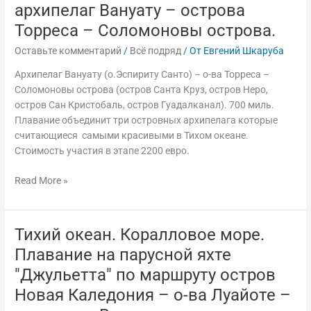
архипелаг Вануату – острова
Плавание
на
Торреса – Соломоновы острова.
парусной
Оставьте комментарий
/
Всё подряд
/ От
Евгений Шкаруба
яхте
"Джульетта"
Архипелаг Вануату (о.Эспириту Санто) – о-ва Торреса –
по
Соломоновы острова (остров Санта Круз, остров Неро,
маршруту:
остров Сан Кристобаль, остров Гуадалканал). 700 миль.
архипелаг
Плавание объединит три островных архипелага которые
Вануату
считающиеся самыми красивыми в Тихом океане.
–
Стоимость участия в этапе 2200 евро.
острова
Торреса
Read More »
–
Соломоновы
острова.
Тихий океан. Коралловое море.
Тихий
океан.
Плавание на парусной яхте
Коралловое
"Джульетта" по маршруту остров
море.
Новая Каледония – о-ва Луайоте –
Плавание
на