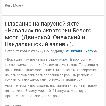
Read More »
Плавание на парусной яхте
Плавание
на
«Навалис» по акватории Белого
парусной
моря. (Двинской, Онежский и
яхте
Кандалакшский заливы).
«Навалис»
по
Оставьте комментарий
/
Всё подряд
/ От
Евгений Шкаруба
акватории
Белого
«Домашняя» м- практика в Белом море. Не пропустите
моря.
такую возможность. Набираем вторую группу: Товарищи м-
(Двинской,
практики! Важное сообщение. С этого лета мы собираемся
Онежский
начать организовывать плавания по разным регионам
и
России. Мы познакомились с яхтой «Навалис» из
Кандалакшский
Архангельска и приглашаем вас принять участие в первом
заливы).
плавании по Белому морю 10 -21 августа. Маршрут:
Архангельск – Соловецкие острова
Read More »