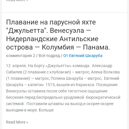
Плавание на парусной яхте
Плавание
на
"Джульетта". Венесуэла —
парусной
Нидерландские Антильские
яхте
острова — Колумбия — Панама.
"Джульетта".
Венесуэла
комментария 2
/
Всё подряд
/ От
Евгений Шкаруба
—
Нидерландские
12 апреля. На борту «Джульетты» команда: Александр
Антильские
Сибилев (2 плавание с клубом мп) – матрос, Алена Волкова
острова
(1 плавание) — матрос, Полина Шкаруба – матрос, Евгений
—
Шкаруба – капитан. 1515, вышли из Каракаса. Посещение
Колумбия
Венесуэлы оставила после себя тягостное ощущение
—
бессилия перед беспредельно уродливой бюрократической
Панама.
системой. Поставили штампы на выход и скорее-скорее
выходим в море. Больше
Read More »