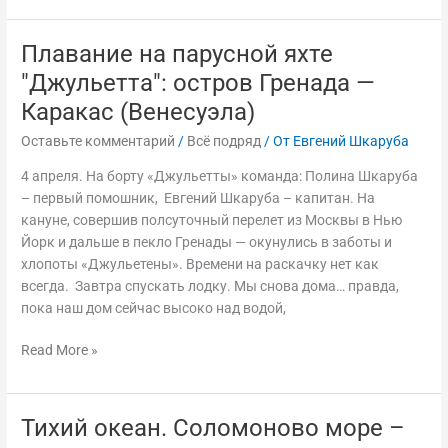
Плавание на парусной яхте
Плавание
на
"Джульетта": остров Гренада —
парусной
Каракас (Венесуэла)
яхте
"Джульетта":
Оставьте комментарий
/
Всё подряд
/ От
Евгений Шкаруба
остров
4 апреля. На борту «Джульетты» команда: Полина Шкаруба
Гренада
– первый помошник, Евгений Шкаруба – капитан. На
—
кануне, совершив полсуточный перелет из Москвы в Нью
Каракас
Йорк и дальше в пекло Гренады — окунулись в заботы и
(Венесуэла)
хлопоты «Джульетены». Времени на раскачку нет как
всегда. Завтра спускать лодку. Мы снова дома… правда,
пока наш дом сейчас высоко над водой,
Read More »
Тихий океан. Соломоново море –
Тихий
океан.