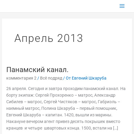
Перейти
к
содержимому
Апрель 2013
Панамский канал.
Панамский
канал.
комментария 2
/
Всё подряд
/ От
Евгений Шкаруба
26 апреля. Сегодня и завтра проходим панамский канал. На
борту экипаж: Сергей Прохоренко – матрос, Александр
Сибилев – матрос, Сергей Чистяков – матрос, Габриэль –
наемный матрос, Полина Шкаруба – первый помощник,
Евгений Шкаруба – капитан. 1420, вышли из марины.
Накануне вечером агент привез десять покрышек вместо
кранцев и четыре швартовых конца. 1500, встали на […]