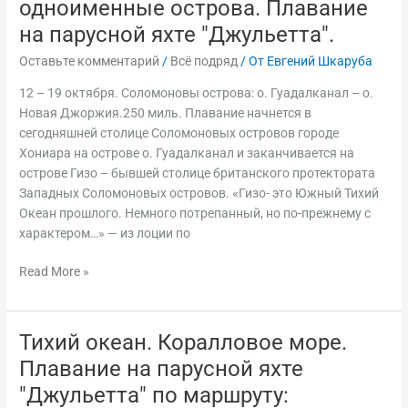
одноименные острова. Плавание
Соломоново
на парусной яхте "Джульетта".
море
–
Оставьте комментарий
/
Всё подряд
/ От
Евгений Шкаруба
одноименные
12 – 19 октября. Соломоновы острова: о. Гуадалканал – о.
острова.
Новая Джоржия.250 миль. Плавание начнется в
Плавание
сегодняшней столице Соломоновых островов городе
на
Хониара на острове о. Гуадалканал и заканчивается на
парусной
острове Гизо – бывшей столице британского протектората
яхте
Западных Соломоновых островов. «Гизо- это Южный Тихий
"Джульетта".
Океан прошлого. Немного потрепанный, но по-прежнему с
характером…» — из лоции по
Read More »
Тихий океан. Коралловое море.
Тихий
океан.
Плавание на парусной яхте
Коралловое
"Джульетта" по маршруту:
море.