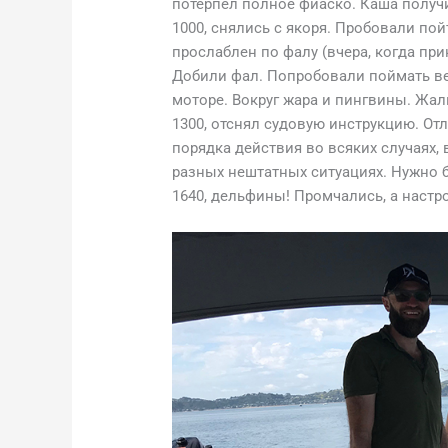
потерпел полное фиаско. Каша получ
1000, снялись с якоря. Пробовали пой
прослаблен по фалу (вчера, когда при
Добили фал. Попробовали поймать вет
моторе. Вокруг жара и пингвины. Жаль
1300, отснял судовую инструкцию. От
порядка действия во всяких случаях,
разных нештатных ситуациях. Нужно б
1640, дельфины! Промчались, а настр