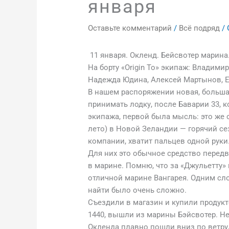
января
Оставьте комментарий
/
Всё подряд
/ 
11 января. Окленд. Бейсвотер марина
На борту «Origin To» экипаж: Владим
Надежда Юдина, Алексей Мартынов, Е
В нашем распоряжении новая, большая 
принимать лодку, после Баварии 33,
экипажа, первой была мысль: это же с
лето) в Новой Зеландии — горячий се
компании, хватит пальцев одной рук
Для них это обычное средство передв
в марине. Помню, что за «Джульетту
отличной марине Вангарея. Одним сло
найти было очень сложно.
Съездили в магазин и купили продукт
1440, вышли из марины Бэйсвотер. Н
Окленда плавно пошли вниз по ветру,