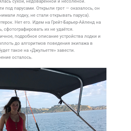
илась сухой, недоваренной и несоленой.
ти под парусами. Открыли грот — оказалось, он
нимали лодку, не стали открывать паруса).
ерок. Нет его. Идем на Грейт-Барьер-Айленд на
, сфотографировать их не удаётся.
личное, подробное описание устройства лодки и
 вплоть до алгоритмов поведения экипажа в
удет такое на «Джульетте» завести.
оение осталось.