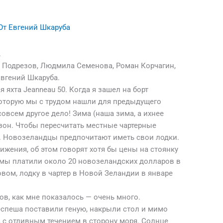
От
Евгений Шкаруба
.
ир Подрезов, Людмила Семенова, Роман Корчагин,
вгений Шкаруба.
яхта Jeanneau 50. Когда я зашел на борт
 которую мы с трудом нашли для предыдущего
овсем другое дело! Зима (наша зима, а ихнее
зон. Чтобы пересчитать местные чартерные
и. Новозеландцы предпочитают иметь свои лодки.
ижения, об этом говорят хотя бы цены на стоянку
» мы платили около 20 новозеландских долларов в
вом, лодку в чартер в Новой Зеландии в январе
ов, как мне показалось — очень много.
еспеша поставили геную, накрыли стол и мимо
 с отливным течением в сторону моря. Солнце