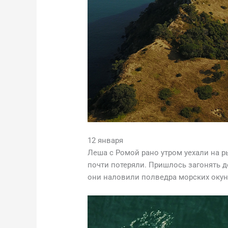
12 января
Леша с Ромой рано утром уехали на р
почти потеряли. Пришлось загонять 
они наловили полведра морских окуне