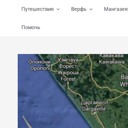
Перейти
Путешествия
Верфь
Мангазея
к
содержимому
Помочь