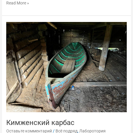
Read More »
Кимженский
карбас
Кимженский карбас
Оставьте комментарий
/
Всё подряд
,
Лаборотория