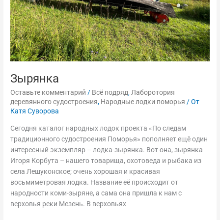
Зырянка
Оставьте комментарий
/
Всё подряд
,
Лаборотория
деревянного судостроения
,
Народные лодки поморья
/ От
Катя Суворова
Сегодня каталог народных лодок проекта «По следам
традиционного судостроения Поморья» пополняет ещё один
интересный экземпляр – лодка-зырянка. Вот она, зырянка
Игоря Корбута – нашего товарища, охотоведа и рыбака из
села Лешуконское; очень хорошая и красивая
восьмиметровая лодка. Название её происходит от
народности коми-зыряне, а сама она пришла к нам с
верховья реки Мезень. В верховьях