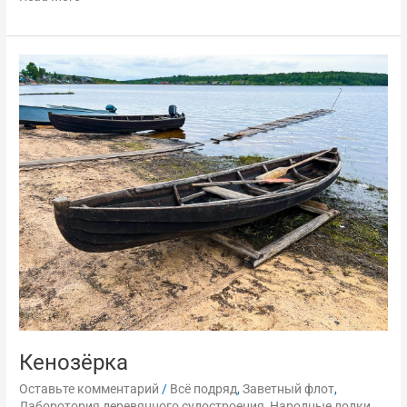
Кенозёрка
Кенозёрка
Оставьте комментарий
/
Всё подряд
,
Заветный флот
,
Лаборотория деревянного судостроения
,
Народные лодки