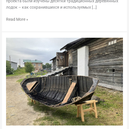
проекта были изучены десятки традиционных деревянных
лодок – как сохранившихся и используемых […]
Read More »
Весновальный
карбас
из
Соловецкого
морского
музея