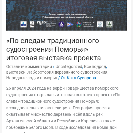
проекта
«По следам традиционного
судостроения Поморья» –
итоговая выставка проекта
Оставьте комментарий
/
Uncategorized
,
Всё подряд
,
выставки
,
Лаборотория деревянного судостроения
,
Народные лодки поморья
/ От
Катя Суворова
26 апреля 2024 года на верфи Товарищества поморского
судостроения открылась итоговая выставка проекта «По
следам традиционного судостроения Поморья:
исследовательская экспедиция». География проекта
охватывает множество деревень и сёл вдоль рек
Архангельской области и Республики Карелия, а также
побережье Белого моря. В ходе исследования командой