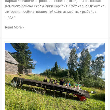
карбас из Рабочеостровска – посёлка, входящего в состав
Кемского района Республики Карелия. Этот карбас лежит на
литорали посёлка, владеет ей один из местных рыбаков.
Лодке
Read More »
Лодки
из
экспедиций
проекта
«По
следам
традиционного
судостроения
Поморья»