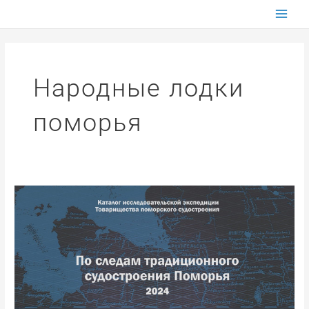
Перейти
к
содержимому
Народные лодки
поморья
«По
следам
традиционного
судостроения
Поморья»
–
итоговая
выставка