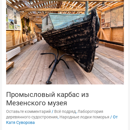
карбас
из
Мезенского
музея
Промысловый карбас из
Мезенского музея
Оставьте комментарий
/
Всё подряд
,
Лаборотория
деревянного судостроения
,
Народные лодки поморья
/ От
Катя Суворова