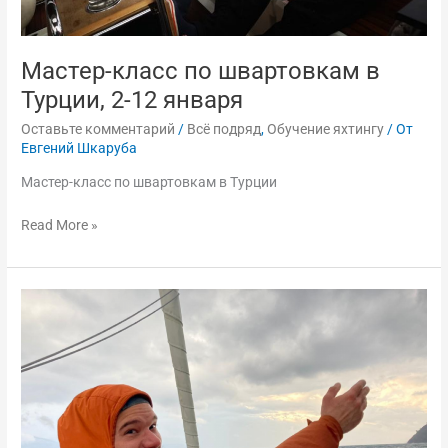
Мастер-класс по швартовкам в
Турции, 2-12 января
Оставьте комментарий
/
Всё подряд
,
Обучение яхтингу
/ От
Евгений Шкаруба
Мастер-класс по швартовкам в Турции
Read More »
Весенние
мастер
классы
в
Турции
1-
11