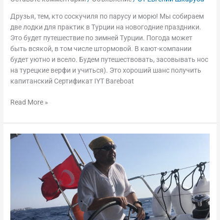
Друзья, тем, кто соскучиля по парусу и морю! Мы собираем
две лодки для практик в Турции на новогодние праздники.
Это будет путешествие по зимней Турции. Погода может
быть всякой, в том числе штормовой. В кают-компании
будет уютно и всело. Будем путешествовать, засовывать нос
на турецкие верфи и учиться). Это хороший шанс получить
капитанский Сертификат IYT Bareboat
Read More »
Турецкие
мастер-
классы
швартовок
и
маневрирования,
19-
26