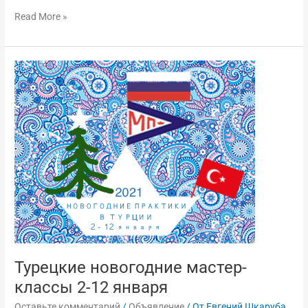
Read More »
Турецкие
новогодние
мастер-
классы
2-
12
января
Турецкие новогодние мастер-
классы 2-12 января
Оставьте комментарий
/
Объявление
/ От
Евгений Шкаруба