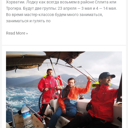
Хорватии. Лодку как всегда возьмем в районе Сплита или
Хорватии,
Трогира. Будут две группы: 23 апреля — 3 мая и 4 — 14 мая.
весна
Во время мастер-классов будем много заниматься,
2022
заниматься и гулять по
Read More »
Мастер-
класс
по
швартовкам
в
Турции,
2-
12
января