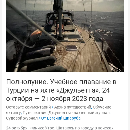
в
Турции
на
яхте
«Джульетта».
24
октября
—
2
ноября
2023
года
Полнолуние. Учебное плавание в
Турции на яхте «Джульетта». 24
октября — 2 ноября 2023 года
Оставьте комментарий
/
Архив путешествий
,
Обучение
яхтингу
,
Путешествия Джульетты - вахтенный журнал
,
Судовой журнал
/ От
Евгений Шкаруба
24 октября. Финике Утро. Шатаюсь по городу в поисках