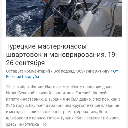
сентября
Турецкие мастер-классы
швартовок и маневрирования, 19-
26 сентября
Оставьте комментарий
/
Всё подряд
,
Обучение яхтингу
/ От
Евгений Шкаруба
19 сентября. Фетхие Нас в этом учебном плавании двое:
Игорь Белокобыльский — капитан и Евгений Шкаруба —
капитан-наставник. В Турции я не был давно, с тех пор, как в
2015 году «Джульетта» закончила Кругостветное плавание
и мы здесь зализывали раны: ремонтировались, борта
шлифовали и прочее. Потом Турция сбила самолет и бывать
здесь не хотелось. Но