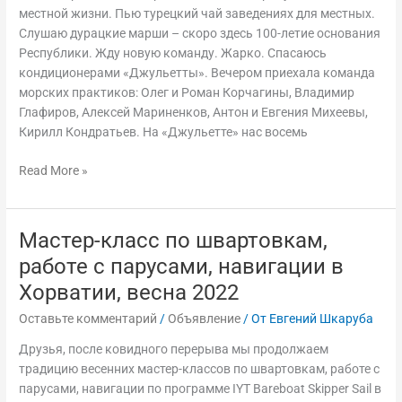
местной жизни. Пью турецкий чай заведениях для местных.
Слушаю дурацкие марши – скоро здесь 100-летие основания
Республики. Жду новую команду. Жарко. Спасаюсь
кондиционерами «Джульетты». Вечером приехала команда
морских практиков: Олег и Роман Корчагины, Владимир
Глафиров, Алексей Мариненков, Антон и Евгения Михеевы,
Кирилл Кондратьев. На «Джульетте» нас восемь
Read More »
Мастер-класс по швартовкам,
Мастер-
класс
работе с парусами, навигации в
по
Хорватии, весна 2022
швартовкам,
работе
Оставьте комментарий
/
Объявление
/ От
Евгений Шкаруба
с
Друзья, после ковидного перерыва мы продолжаем
парусами,
традицию весенних мастер-классов по швартовкам, работе с
навигации
парусами, навигации по программе IYT Bareboat Skipper Sail в
в