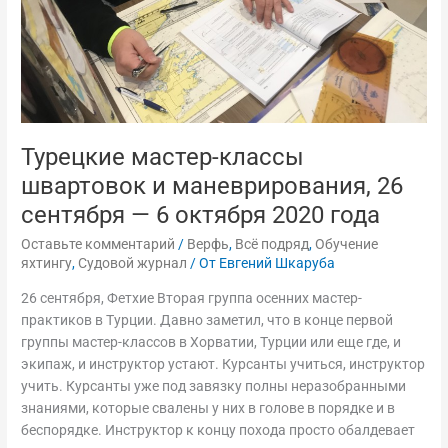
—
6
октября
2020
года
Турецкие мастер-классы
швартовок и маневрирования, 26
сентября — 6 октября 2020 года
Оставьте комментарий
/
Верфь
,
Всё подряд
,
Обучение
яхтингу
,
Судовой журнал
/ От
Евгений Шкаруба
26 сентября, Фетхие Вторая группа осенних мастер-
практиков в Турции. Давно заметил, что в конце первой
группы мастер-классов в Хорватии, Турции или еще где, и
экипаж, и инструктор устают. Курсанты учиться, инструктор
учить. Курсанты уже под завязку полны неразобранными
знаниями, которые свалены у них в голове в порядке и в
беспорядке. Инструктор к концу похода просто обалдевает