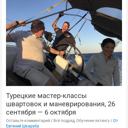
Турецкие
мастер-
классы
швартовок
и
маневрирования,
26
сентября
—
6
октября
Турецкие мастер-классы
швартовок и маневрирования, 26
сентября — 6 октября
Оставьте комментарий
/
Всё подряд
,
Обучение яхтингу
/ От
Евгений Шкаруба