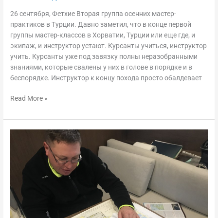
26 сентября, Фетхие Вторая группа осенних мастер-
практиков в Турции. Давно заметил, что в конце первой
группы мастер-классов в Хорватии, Турции или еще где, и
экипаж, и инструктор устают. Курсанты учиться, инструктор
учить. Курсанты уже под завязку полны неразобранными
знаниями, которые свалены у них в голове в порядке и в
беспорядке. Инструктор к концу похода просто обалдевает
Read More »
Турецкие
мастер-
классы
швартовок
и
маневрирования,
26
сентября