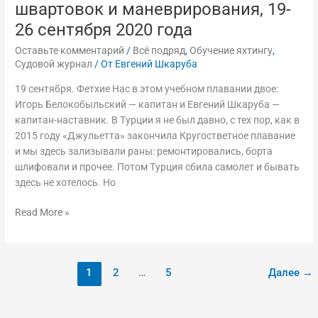
швартовок и маневрирования, 19-
26 сентября 2020 года
Оставьте комментарий
/
Всё подряд
,
Обучение яхтингу
,
Судовой журнал
/ От
Евгений Шкаруба
19 сентября. Фетхие Нас в этом учебном плавании двое:
Игорь Белокобыльский — капитан и Евгений Шкаруба —
капитан-наставник. В Турции я не был давно, с тех пор, как в
2015 году «Джульетта» закончила Кругостветное плавание
и мы здесь зализывали раны: ремонтировались, борта
шлифовали и прочее. Потом Турция сбила самолет и бывать
здесь не хотелось. Но
Read More »
1
2
…
5
Далее
→