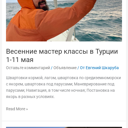
мая
Весенние мастер классы в Турции
1-11 мая
Оставьте комментарий
/
Объявление
/ От
Евгений Шкаруба
Швартовки кормой, лагом, швартовка по средиземноморски
с якорем, швартовка под парусами; Маневрирование под
парусами; Навигация, в том числе ночная; Постановка на
якорь в разных условиях.
Read More »