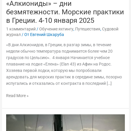
января
«Алкиониды» – дни
2025
безмятежности. Морские практики
в Греции. 4-10 января 2025
1 комментарий
/
Обучение яхтингу
,
Путешествия
,
Судовой
журнал
/ От
Евгений Шкаруба
«В дни Алкионидов, в Греции, в разгар зимы, в течение
недели обычно температура поднимается более чем 20
градусов по Цельсию». 4 января Начинается учебное
плавание на лодке «Елена» (Elan 43) из Афин на Родос.
Хозяева первой лодки, которую мы попробовали
арендовать для морских практик в середине зимы, позорно
испугались и отказались от контракта в последний […]
Read More »
Полнолуние.
Учебное
плавание