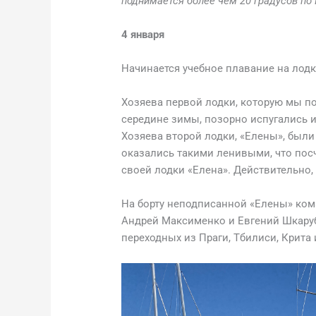
поднимается более чем 20 градусов по
4 января
Начинается учебное плавание на лодке
Хозяева первой лодки, которую мы п
середине зимы, позорно испугались и
Хозяева второй лодки, «Елены», были
оказались такими ленивыми, что по
своей лодки «Елена». Действительно, 
На борту неподписанной «Елены» ком
Андрей Максименко и Евгений Шкаруб
переходных из Праги, Тбилиси, Крита 