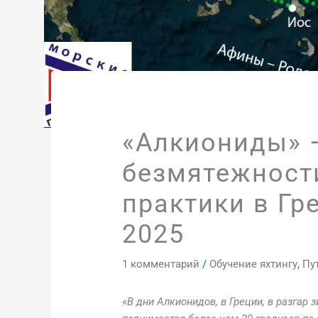
«Алкиониды» 
безмятежност
практики в Гр
2025
1 комментарий
/
Обучение яхтингу
,
Пу
«
В дни Алкионидов, в Греции, в разгар