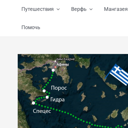
Перейти
Путешествия
Верфь
Мангазея
к
содержимому
Помочь