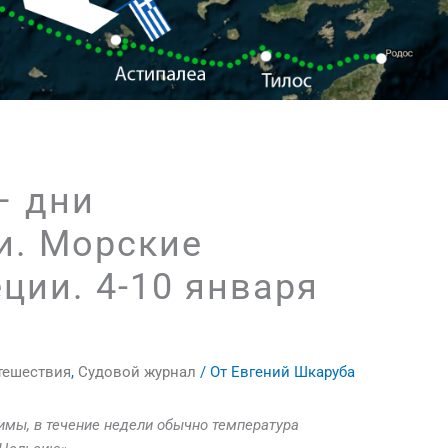
– дни
и. Морские
еции. 4-10 января
тешествия
,
Судовой журнал
/ От
Евгений Шкаруба
 зимы, в течение недели обычно температура