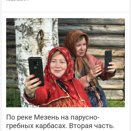
По
реке
Мезень
на
парусно-
гребных
карбасах.
Вторая
часть.
2019
год.
По реке Мезень на парусно-
гребных карбасах. Вторая часть.