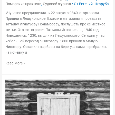
Поморские практики
,
Судовой журнал
/ От
Евгений Шкаруба
«Чувство преудивления…» 22 августа 0840, стартовали.
Пришли в Лешуконское. Ездили в магазины и проведать
Татьяну Игнатьеву Понамореву, послушать про ее местное
житье. Это фотография Татьяны Игнатьевны, 1940 год,
Новодвинск. 1230, вышли из Лешуконского. Сегодня у нас
небольшой переход в Нисогору. 1600 пришли в Малую
Нисогору. Оставили карбасы на берегу, а сами перебрались
на ночевку и
Read More »
По
река
Мезень
на
мезенках,
17