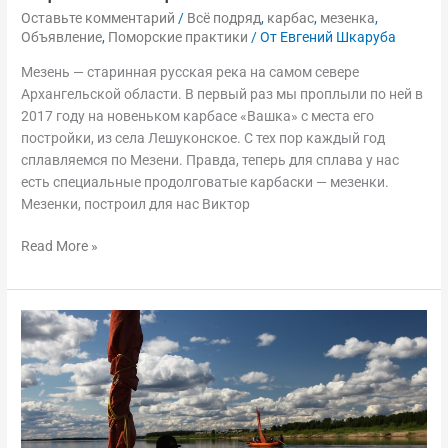
Оставьте комментарий
/
Всё подряд
,
карбас
,
мезенка
,
Объявление
,
Поморские практики
/ От
Евгений Шкаруба
Мезень — старинная русская река на самом севере
Архангельской области. В первый раз мы проплыли по ней в
2017 году на новеньком карбасе «Вашка» с места его
постройки, из села Лешуконское. С тех пор каждый год
сплавляемся по Мезени. Правда, теперь для сплава у нас
есть специальные продолговатые карбаски — мезенки.
Мезенки, построил для нас Виктор
Read More »
На
мезенке
по
реке
Мезень