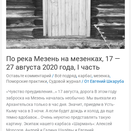
—
27
августа
2020
года,
I
часть
По река Мезень на мезенках, 17 —
27 августа 2020 года, I часть
Оставьте комментарий
/
Всё подряд
,
карбас
,
мезенка
,
Поморские практики
,
Судовой журнал
/ От
Евгений Шкаруба
«Чувство преудивления…» 17 августа, дорога В этом году
заброска на Мезень началась необычно. Мы выехали из
Архангельска только в час дня. Значит, приедем в Усть-
Кыму часа в 3 ночи. А если будет дождь и холод, да еще
темно вдобавок… Очень неуютно представлять такую
картину. Экипаж нашего карбаса «Шарманъ»: Алексей
Морозов, Андрей и Галина Шалёвы и Евгений