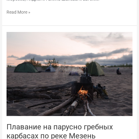
Read More »
Плавание
на
парусно
гребных
карбасах
по
реке
Мезень
Плавание на парусно гребных
карбасах по реке Мезень