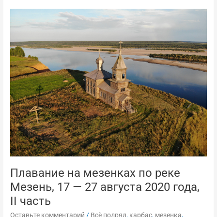
Плавание
на
мезенках
по
реке
Мезень,
17
—
27
августа
2020
года,
II
часть
Плавание на мезенках по реке
Мезень, 17 — 27 августа 2020 года,
II часть
Оставьте комментарий
/
Всё подряд
,
карбас
,
мезенка
,