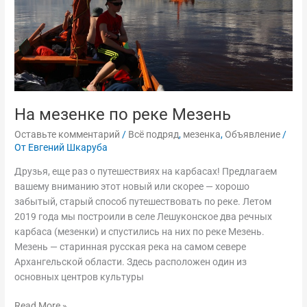
На мезенке по реке Мезень
Оставьте комментарий
/
Всё подряд
,
мезенка
,
Объявление
/
От
Евгений Шкаруба
Друзья, еще раз о путешествиях на карбасах! Предлагаем
вашему вниманию этот новый или скорее — хорошо
забытый, старый способ путешествовать по реке. Летом
2019 года мы построили в селе Лешуконское два речных
карбаса (мезенки) и спустились на них по реке Мезень.
Мезень — старинная русская река на самом севере
Архангельской области. Здесь расположен один из
основных центров культуры
Read More »