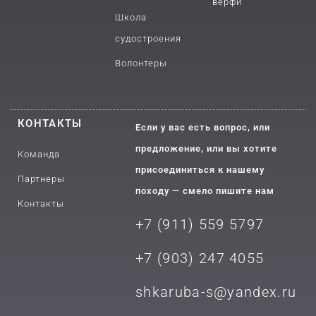
верфи
Школа
судостроения
Волонтеры
КОНТАКТЫ
Если у вас есть вопрос, или
предложение, или вы хотите
Команда
присоединиться к нашему
Партнеры
походу — смело пишите нам
Контакты
+7 (911) 559 5797
+7 (903) 2
47 4055
shkaruba-s@yandex.ru
V
Y
Y