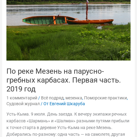
на
парусно-
гребных
карбасах.
Первая
часть.
2019
год
По реке Мезень на парусно-
гребных карбасах. Первая часть.
2019 год
1 комментарий
/
Всё подряд
,
мезенка
,
Поморские практики
,
Судовой журнал
/ От
Евгений Шкаруба
Усть-Кыма. 9 июля. День заезда. К вечеру экипажи речных
карбасов «Шармань» и «Шалман» разными путями прибыли
к точке старта в деревне Усть-Кыма на реке Мезень.
Добирались по-разному: одна часть — на самолете, другая