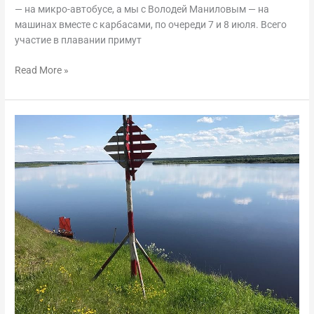
— на микро-автобусе, а мы с Володей Маниловым — на
машинах вместе с карбасами, по очереди 7 и 8 июля. Всего
участие в плавании примут
Read More »
Плавание
по
реке
Мезень
летом
2018
года