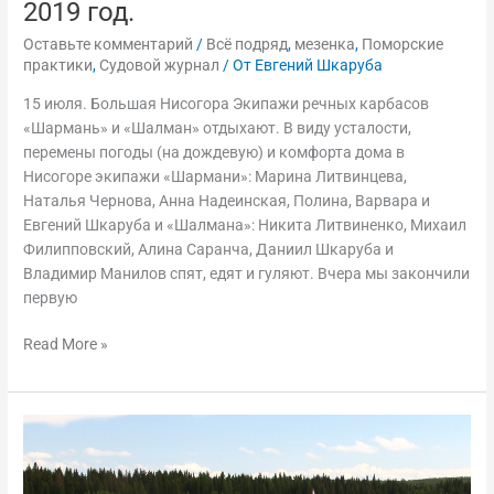
2019 год.
Оставьте комментарий
/
Всё подряд
,
мезенка
,
Поморские
практики
,
Судовой журнал
/ От
Евгений Шкаруба
15 июля. Большая Нисогора Экипажи речных карбасов
«Шармань» и «Шалман» отдыхают. В виду усталости,
перемены погоды (на дождевую) и комфорта дома в
Нисогоре экипажи «Шармани»: Марина Литвинцева,
Наталья Чернова, Анна Надеинская, Полина, Варвара и
Евгений Шкаруба и «Шалмана»: Никита Литвиненко, Михаил
Филипповский, Алина Саранча, Даниил Шкаруба и
Владимир Манилов спят, едят и гуляют. Вчера мы закончили
первую
Read More »
По
реке
Мезень