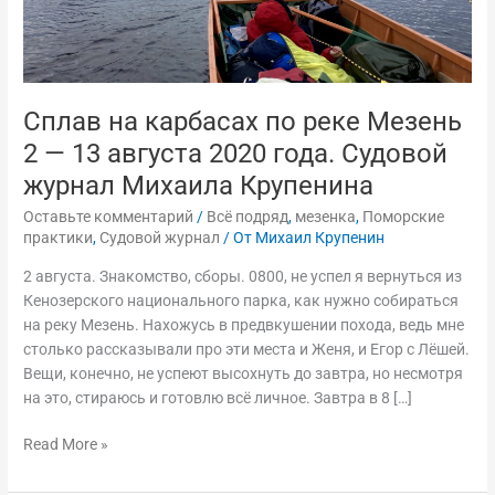
2020
года.
Судовой
журнал
Михаила
Сплав на карбасах по реке Мезень
Крупенина
2 — 13 августа 2020 года. Судовой
журнал Михаила Крупенина
Оставьте комментарий
/
Всё подряд
,
мезенка
,
Поморские
практики
,
Судовой журнал
/ От
Михаил Крупенин
2 августа. Знакомство, сборы. 0800, не успел я вернуться из
Кенозерского национального парка, как нужно собираться
на реку Мезень. Нахожусь в предвкушении похода, ведь мне
столько рассказывали про эти места и Женя, и Егор с Лёшей.
Вещи, конечно, не успеют высохнуть до завтра, но несмотря
на это, стираюсь и готовлю всё личное. Завтра в 8 […]
Read More »