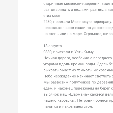
старинные мезенские деревни, видеть 
разговаривать с людьми, разглядыват
этих мест.
2230, проехали Мезенскую переправу.
несколько часов ехали по дороге сред
на степь или на море. Огромное, широ
18 августа
0330, приехали в Усть-Кыму.
Ночная дорога, особенно с переднего
угорами вдоль кромки воды. Здесь бер
выхватывыает из темноты их красные
Небо неожиданно начинает светлеть с
Мы развозим попутчиков по деревням
едем, и наконец приезжаем на берег 
зырянок наш «Шарманъ» кажется вели
нашего карбаска… Петрович боялся кр
палатки и накрываем стол.