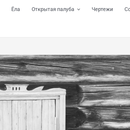
Ёла
Открытая палуба
Чертежи
С