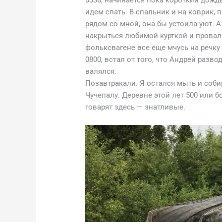
0338, начинается пока короткий дожд
идем спать. В спальник и на коврик,
рядом со мной, она бы устоила уют. А
накрыться любимой курткой и провали
фольксвагене все еще мчусь на речку
0800, встал от того, что Андрей разво
валялся.
Позавтракали. Я остался мыть и соби
Чучепалу. Деревне этой лет 500 или 
говарят здесь — знатливые.