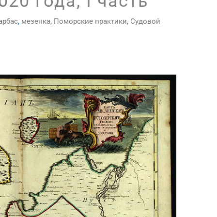
020 года, I часть
арбас
,
мезенка
,
Поморские практики
,
Судовой