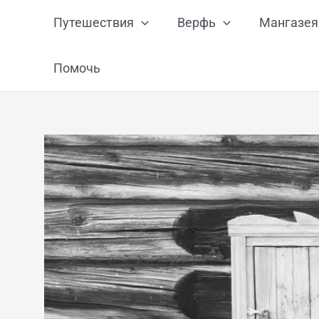
Перейти
Путешествия
Верфь
Мангазея
к
содержимому
Помочь