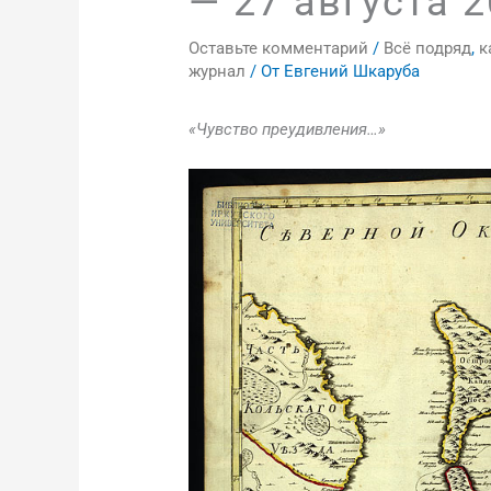
— 27 августа 2
Оставьте комментарий
/
Всё подряд
,
к
журнал
/ От
Евгений Шкаруба
«Чувство преудивления…»