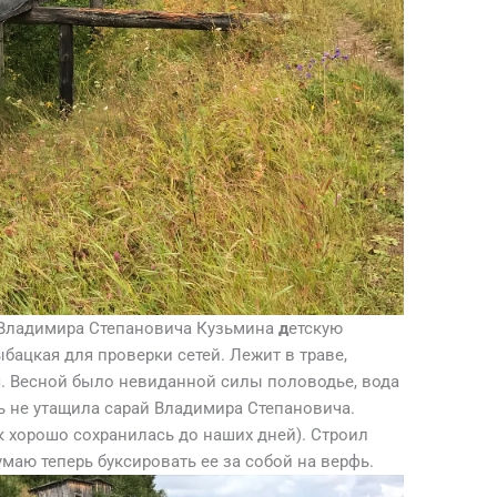
 Владимира Степановича
Кузьмина
д
етскую
ыбацкая для проверки сетей. Лежит в траве,
я. Весной было невиданной силы половодье, вода
ть не утащила сарай Владимира Степановича.
к хорошо сохранилась до наших дней). Строил
маю теперь буксировать ее за собой на верфь.