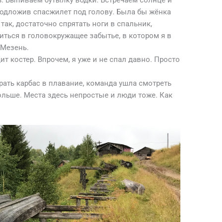
ь. Выпиваем бутылку водки. Встречаем солнце и
 подложив спасжилет под голову. Была бы жёнка
 так, достаточно спрятать ноги в спальник,
ться в головокружащее забытье, в котором я в
 Мезень.
дит костер. Впрочем, я уже и не спал давно. Просто
рать карбас в плавание, команда ушла смотреть
больше. Места здесь непростые и люди тоже. Как