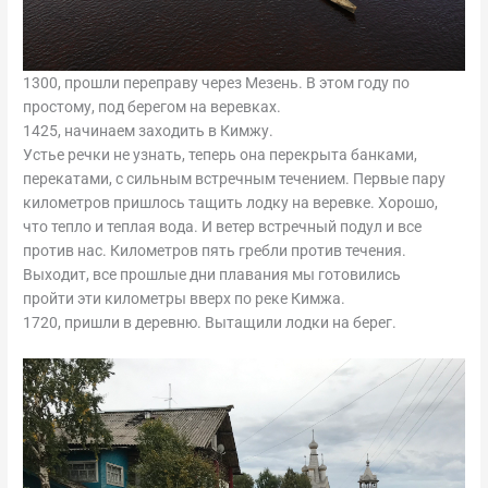
1300, прошли переправу через Мезень. В этом году по
простому, под берегом на веревках.
1425, начинаем заходить в Кимжу.
Устье речки не узнать, теперь она перекрыта банками,
перекатами, с сильным встречным течением. Первые пару
километров пришлось тащить лодку на веревке. Хорошо,
что тепло и теплая вода. И ветер встречный подул и все
против нас. Километров пять гребли против течения.
Выходит, все прошлые дни плавания мы готовились
пройти эти километры вверх по реке Кимжа.
1720, пришли в деревню. Вытащили лодки на берег.