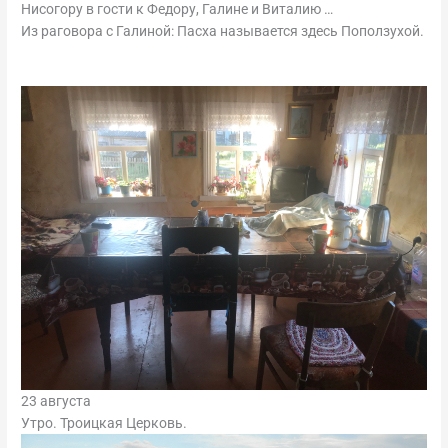
Нисогору в гости к Федору, Галине и Виталию …
Из раговора с Галиной: Пасха называется здесь Поползухой.
23 августа
Утро. Троицкая Церковь.