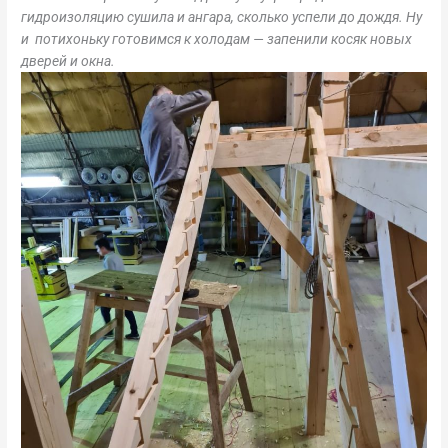
гидроизоляцию сушила и ангара, сколько успели до дождя. Ну
и потихоньку готовимся к холодам — запенили косяк новых
дверей и окна.