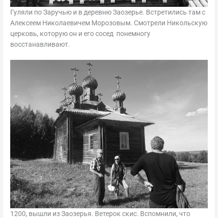
Гуляли по Заручью и в деревню Заозерье. Встретились там с
Алексеем Николаевичем Морозовым. Смотрели Никольскую
церковь, которую он и его сосед понемногу
восстанавливают.
1200, вышли из Заозерья. Ветерок скис. Вспомнили, что