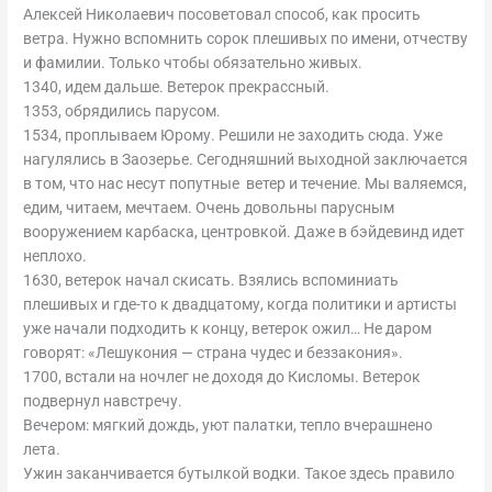
Алексей Николаевич посоветовал способ, как просить
ветра. Нужно вспомнить сорок плешивых по имени, отчеству
и фамилии. Только чтобы обязательно живых.
1340, идем дальше. Ветерок прекрассный.
1353, обрядились парусом.
1534, проплываем Юрому. Решили не заходить сюда. Уже
нагулялись в Заозерье. Сегодняшний выходной заключается
в том, что нас несут попутные ветер и течение. Мы валяемся,
едим, читаем, мечтаем. Очень довольны парусным
вооружением карбаска, центровкой. Даже в бэйдевинд идет
неплохо.
1630, ветерок начал скисать. Взялись вспоминиать
плешивых и где-то к двадцатому, когда политики и артисты
уже начали подходить к концу, ветерок ожил… Не даром
говорят: «Лешукония — страна чудес и беззакония».
1700, встали на ночлег не доходя до Кисломы. Ветерок
подвернул навстречу.
Вечером: мягкий дождь, уют палатки, тепло вчерашнено
лета.
Ужин заканчивается бутылкой водки. Такое здесь правило