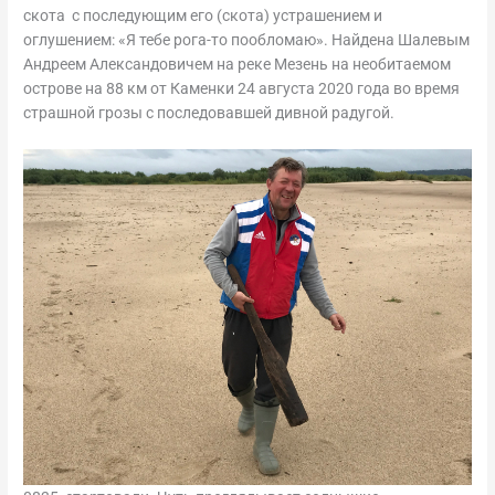
скота с последующим его (скота) устрашением и
оглушением: «Я тебе рога-то пообломаю». Найдена Шалевым
Андреем Александовичем на реке Мезень на необитаемом
острове на 88 км от Каменки 24 августа 2020 года во время
страшной грозы с последовавшей дивной радугой.