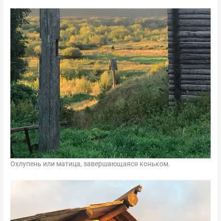
Охлупень или матица, завершающаяся коньком.