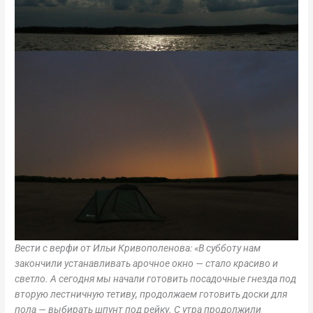
Вести с верфи от Ильи Кривополенова: «В субботу нам
закончили устанавливать арочное окно — стало красиво и
светло. А сегодня мы начали готовить посадочные гнезда под
вторую лестничную тетиву, продолжаем готовить доски для
пола — выбирать шпунт под рейку. С утра продолжили