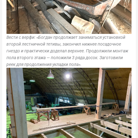
Вести с верфи: «
Богдан продолжает заниматься установкой
второй лестничной тетивы, закончил нижнее посадочное
гнездо и практически доделал верхнее. Продолжили монтаж
пола второго этажа — положили 3 ряда досок. Заготовили
реек для продолжения укладки пола».