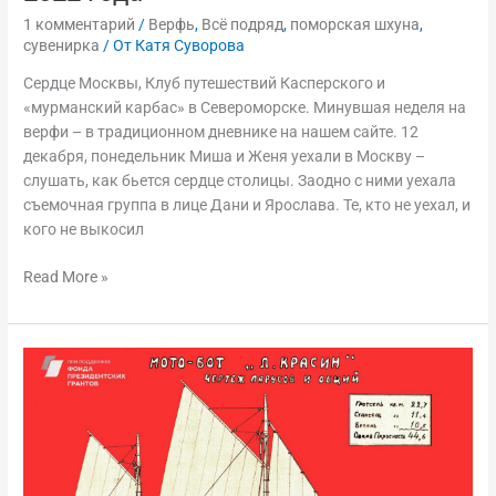
1 комментарий
/
Верфь
,
Всё подряд
,
поморская шхуна
,
сувенирка
/ От
Катя Суворова
Сердце Москвы, Клуб путешествий Касперского и
«мурманский карбас» в Североморске. Минувшая неделя на
верфи – в традиционном дневнике на нашем сайте. 12
декабря, понедельник Миша и Женя уехали в Москву –
слушать, как бьется сердце столицы. Заодно с ними уехала
съемочная группа в лице Дани и Ярослава. Те, кто не уехал, и
кого не выкосил
Read More »
Плакаты
с
чертежами
Соломбальской
судоверфи
от