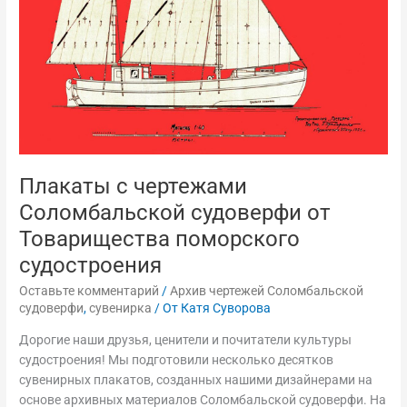
Товарищества
поморского
судостроения
Плакаты с чертежами
Соломбальской судоверфи от
Товарищества поморского
судостроения
Оставьте комментарий
/
Архив чертежей Соломбальской
судоверфи
,
сувенирка
/ От
Катя Суворова
Дорогие наши друзья, ценители и почитатели культуры
судостроения! Мы подготовили несколько десятков
сувенирных плакатов, созданных нашими дизайнерами на
основе архивных материалов Соломбальской судоверфи. На