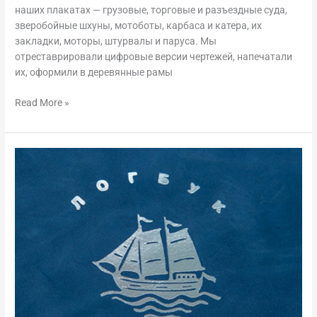
наших плакатах — грузовые, торговые и разъездные суда,
зверобойные шхуны, мотоботы, карбаса и катера, их
закладки, моторы, штурвалы и паруса. Мы
отреставрировали цифровые версии чертежей, напечатали
их, оформили в деревянные рамы
Read More »
Обложка
для
логбука