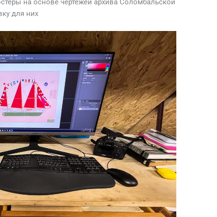
остеры на основе чертежей архива Соломбальской
вку для них