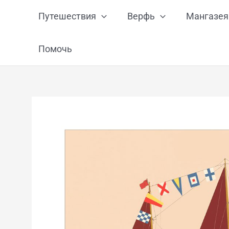
Перейти
Путешествия
Верфь
Мангазея
к
содержимому
Помочь