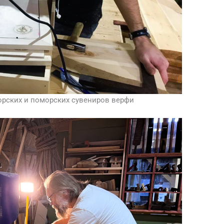
орских и поморских сувениров верфи