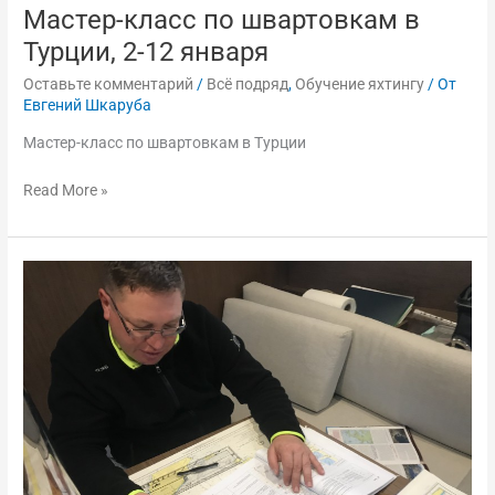
Мастер-класс по швартовкам в
Турции, 2-12 января
Оставьте комментарий
/
Всё подряд
,
Обучение яхтингу
/ От
Евгений Шкаруба
Мастер-класс по швартовкам в Турции
Read More »
Турецкие
мастер-
классы
швартовок
и
маневрирования,
26
сентября
—
6