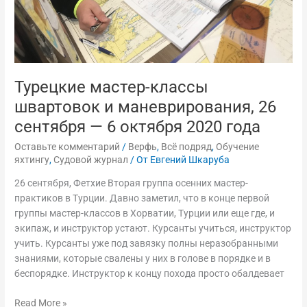
октября
2020
года
Турецкие мастер-классы
швартовок и маневрирования, 26
сентября — 6 октября 2020 года
Оставьте комментарий
/
Верфь
,
Всё подряд
,
Обучение
яхтингу
,
Судовой журнал
/ От
Евгений Шкаруба
26 сентября, Фетхие Вторая группа осенних мастер-
практиков в Турции. Давно заметил, что в конце первой
группы мастер-классов в Хорватии, Турции или еще где, и
экипаж, и инструктор устают. Курсанты учиться, инструктор
учить. Курсанты уже под завязку полны неразобранными
знаниями, которые свалены у них в голове в порядке и в
беспорядке. Инструктор к концу похода просто обалдевает
Read More »