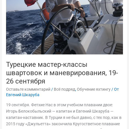
маневрирования,
19-
26
сентября
Турецкие мастер-классы
швартовок и маневрирования, 19-
26 сентября
Оставьте комментарий
/
Всё подряд
,
Обучение яхтингу
/ От
Евгений Шкаруба
19 сентября. Фетхие Нас в этом учебном плавании двое:
Игорь Белокобыльский — капитан и Евгений Шкаруба —
капитан-наставник. В Турции я не был давно, с тех пор, как в
2015 году «Джульетта» закончила Кругостветное плавание