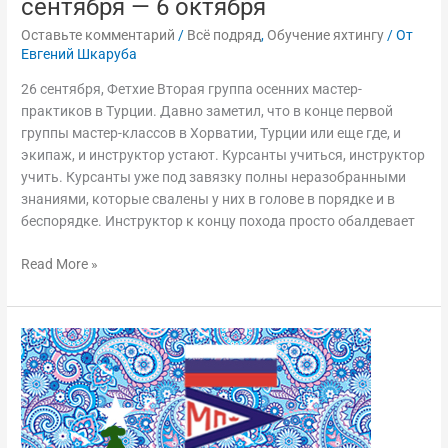
сентября — 6 октября
Оставьте комментарий
/
Всё подряд
,
Обучение яхтингу
/ От
Евгений Шкаруба
26 сентября, Фетхие Вторая группа осенних мастер-
практиков в Турции. Давно заметил, что в конце первой
группы мастер-классов в Хорватии, Турции или еще где, и
экипаж, и инструктор устают. Курсанты учиться, инструктор
учить. Курсанты уже под завязку полны неразобранными
знаниями, которые свалены у них в голове в порядке и в
беспорядке. Инструктор к концу похода просто обалдевает
Read More »
Турецкие
новогодние
мастер-
классы
2-
12