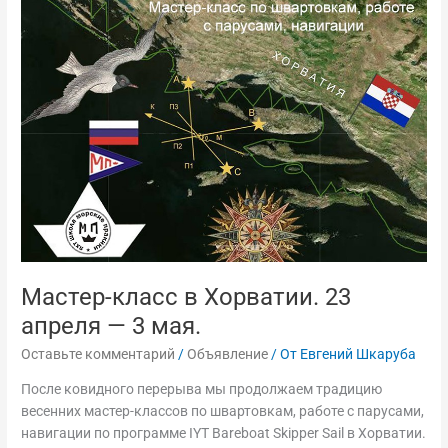
Мастер-
класс
в
Хорватии.
23
апреля
—
3
мая.
Мастер-класс в Хорватии. 23
апреля — 3 мая.
Оставьте комментарий
/
Объявление
/ От
Евгений Шкаруба
После ковидного перерыва мы продолжаем традицию
весенних мастер-классов по швартовкам, работе с парусами,
навигации по программе IYT Bareboat Skipper Sail в Хорватии.