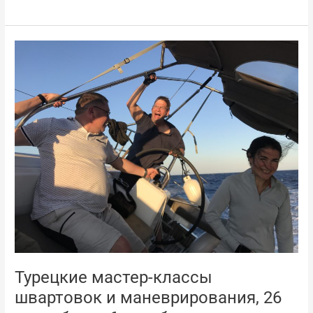
Турецкие
мастер-
классы
швартовок
и
маневрирования,
26
сентября
—
6
октября
Турецкие мастер-классы
швартовок и маневрирования, 26