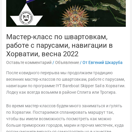
в
Хорватии,
весна
2022
Мастер-класс по швартовкам,
работе с парусами, навигации в
Хорватии, весна 2022
Оставьте комментарий
/
Объявление
/ От
Евгений Шкаруба
После ковидного перерыва мы продолжаем традицию
весенних мастер-классов по швартовкам, работе с парусами,
навигации по программе IYT Bareboat Skipper Sail в Хорватии.
Лодку как всегда возьмем в районе Сплита или Трогира.
Во время мастер-классов будем много заниматься и гулять
по Хорватии. Постараемся спланировать маршрут так,
чтобы вы имели возможность посмотреть как можно
больше приморских городов, марин и прочих местечек, куда
потом сможете вернуться самостоятельно в качестве