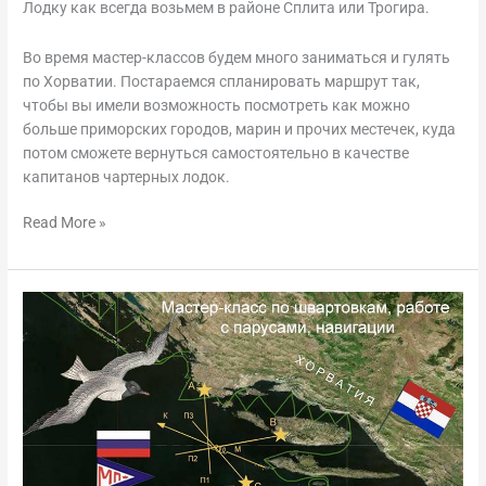
Лодку как всегда возьмем в районе Сплита или Трогира.
Во время мастер-классов будем много заниматься и гулять
по Хорватии. Постараемся спланировать маршрут так,
чтобы вы имели возможность посмотреть как можно
больше приморских городов, марин и прочих местечек, куда
потом сможете вернуться самостоятельно в качестве
капитанов чартерных лодок.
Read More »
Мастер-
класс
по
швартовкам,
работе
с
парусами,
навигации