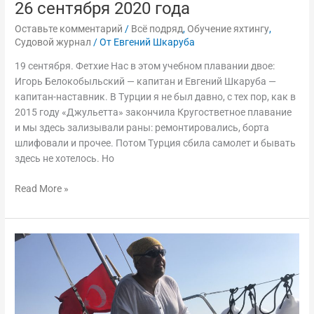
26 сентября 2020 года
Оставьте комментарий
/
Всё подряд
,
Обучение яхтингу
,
Судовой журнал
/ От
Евгений Шкаруба
19 сентября. Фетхие Нас в этом учебном плавании двое:
Игорь Белокобыльский — капитан и Евгений Шкаруба —
капитан-наставник. В Турции я не был давно, с тех пор, как в
2015 году «Джульетта» закончила Кругостветное плавание
и мы здесь зализывали раны: ремонтировались, борта
шлифовали и прочее. Потом Турция сбила самолет и бывать
здесь не хотелось. Но
Read More »
Турецкие
мастер-
классы
швартовок
и