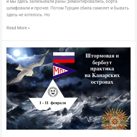
и мы здесь зализывали раны: ремонтировались, борта
шлифовали и прочее. Потом Турция сбила самолет и бывать
здесь не хотелось. Но
Read More »
Штормовая
практика
на
Канарских
островах,
1-
11
февраля
2020
года