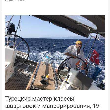
Турецкие
мастер-
классы
швартовок
и
маневрирования,
19-
26
сентября
2020
года
Турецкие мастер-классы
швартовок и маневрирования, 19-