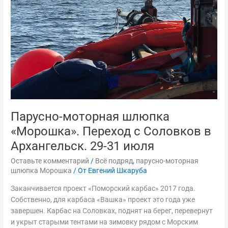
с
Соловков
в
Архангельск.
29-
31
июля
Парусно-моторная шлюпка
«Морошка». Переход с Соловков в
Архангельск. 29-31 июля
Оставьте комментарий
/
Всё подряд
,
парусно-моторная
шлюпка Морошка
/ От
Евгений Шкаруба
Заканчивается проект «Поморский карбас» 2017 года.
Собственно, для карбаса «Вашка» проект это года уже
завершен. Карбас на Соловках, поднят на берег, перевернут
и укрыт старыми тентами на зимовку рядом с Морским