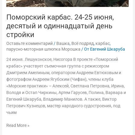
Поморский карбас. 24-25 июня,
десятый и одиннадцатый день
стройки
Оставьте комментарий
/
Вашка
,
Всё подряд
,
карбас
,
парусно-моторная шлюпка Морошка
/ От
Евгений Шкаруба
24 июня. Лешуконское, Нисогора В проекте «Поморский
крабас» участвует съемочная группа с режиссером
Дмитрием Амелиным, оператором Андреем Евтюховым и
фотографом Андреем Ягубским (Чифан), члены клуба
«Морские практики» – Алексей, Светлана Петровна, Ирина,
Володя и Остап Чиркины, Артем Гарусев, Полина, Варвара и
Евгений Шкаруба, Владимир Манилов. А также, Виктор
Петрович Кузнецов, мастер народного судостроения, под
чьим
Read More »