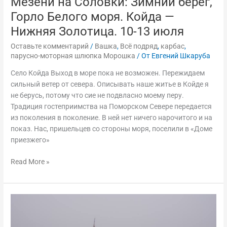
Мезени на Соловки: Зимний берег,
13
Горло Белого моря. Койда —
июля
Нижняя Золотица. 10-13 июля
Оставьте комментарий
/
Вашка
,
Всё подряд
,
карбас
,
парусно-моторная шлюпка Морошка
/ От
Евгений Шкаруба
Село Койда Выход в море пока не возможен. Пережидаем
сильный ветер от севера. Описывать наше житье в Койде я
не берусь, потому что сие не подвласно моему перу.
Традиция гостеприимства на Поморском Севере передается
из поколения в поколение. В ней нет ничего нарочитого и на
показ. Нас, пришельцев со стороны моря, поселили в «Доме
приезжего»
Read More »
Карбас
«Вашка».
Путешествие