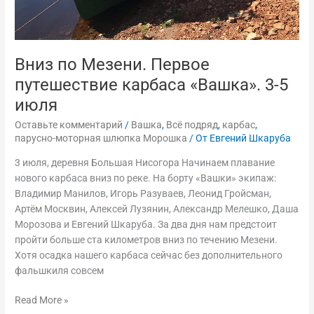
Вниз по Мезени. Первое
путешествие карбаса «Вашка». 3-5
июля
Оставьте комментарий
/
Вашка
,
Всё подряд
,
карбас
,
парусно-моторная шлюпка Морошка
/ От
Евгений Шкаруба
3 июля, деревня Большая Нисогора Начинаем плавание
нового карбаса вниз по реке. На борту «Вашки» экипаж:
Владимир Манилов, Игорь Разуваев, Леонид Гройсман,
Артём Москвин, Алексей Лузянин, Александр Мелешко, Даша
Морозова и Евгений Шкаруба. За два дня нам предстоит
пройти больше ста километров вниз по течению Мезени.
Хотя осадка нашего карбаса сейчас без дополнительного
фальшкиля совсем
Read More »