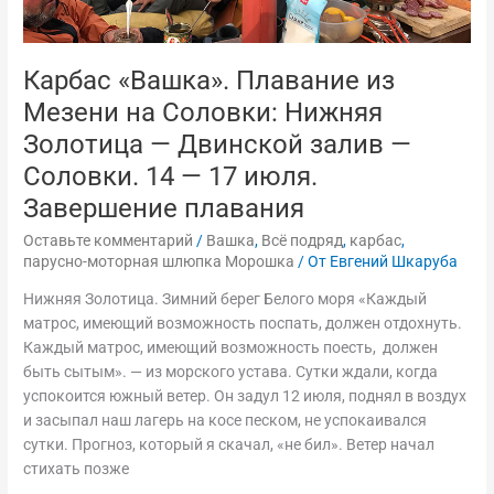
—
Соловки.
14
Карбас «Вашка». Плавание из
—
Мезени на Соловки: Нижняя
17
июля.
Золотица — Двинской залив —
Завершение
Соловки. 14 — 17 июля.
плавания
Завершение плавания
Оставьте комментарий
/
Вашка
,
Всё подряд
,
карбас
,
парусно-моторная шлюпка Морошка
/ От
Евгений Шкаруба
Нижняя Золотица. Зимний берег Белого моря «Каждый
матрос, имеющий возможность поспать, должен отдохнуть.
Каждый матрос, имеющий возможность поесть, должен
быть сытым». — из морского устава. Сутки ждали, когда
успокоится южный ветер. Он задул 12 июля, поднял в воздух
и засыпал наш лагерь на косе песком, не успокаивался
сутки. Прогноз, который я скачал, «не бил». Ветер начал
стихать позже