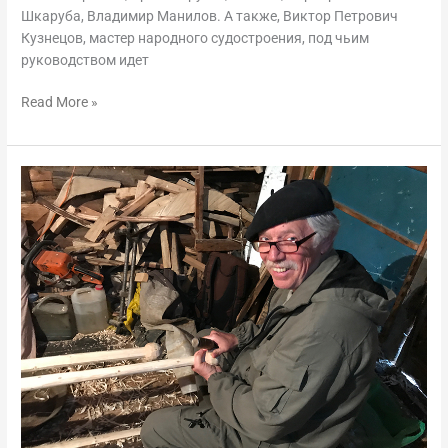
Шкаруба, Владимир Манилов. А также, Виктор Петрович
Кузнецов, мастер народного судостроения, под чьим
руководством идет
Read More »
Поморский
карбас.
24-
25
июня,
десятый
и
одиннадцатый
день
стройки