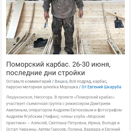
последние
дни
стройки
Поморский карбас. 26-30 июня,
последние дни стройки
Оставьте комментарий
/
Вашка
,
Всё подряд
,
карбас
,
парусно-моторная шлюпка Морошка
/ От
Евгений Шкаруба
Лешуконское, Нисогора. В проекте «Поморский крабас»
участвует съемочная группа с режиссером Дмитрием
Амелиным, оператором Андреем Евтюховым и фотографом
Андреем Ягубским (Чифан), члены клуба «Морские
практики» – Алексей, Светлана Петровна, Ирина, Володя и
Остап Чиркины, Артем Гарусев, Полина, Варвара и Евгений