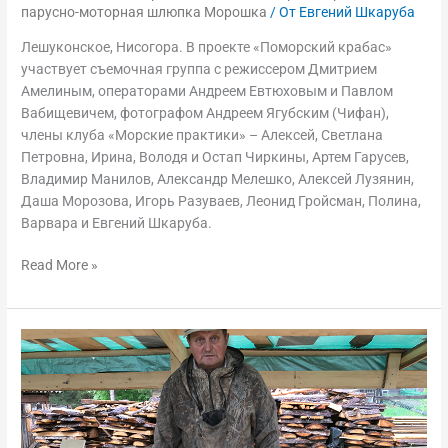
парусно-моторная шлюпка Морошка
/ От
Евгений Шкаруба
Лешуконское, Нисогора. В проекте «Поморский крабас»
участвует съемочная группа с режиссером Дмитрием
Амелиным, операторами Андреем Евтюховым и Павлом
Вабищевичем, фотографом Андреем Ягубским (Чифан),
члены клуба «Морские практики» – Алексей, Светлана
Петровна, Ирина, Володя и Остап Чиркины, Артем Гарусев,
Владимир Манилов, Александр Мелешко, Алексей Лузянин,
Даша Морозова, Игорь Разуваев, Леонид Гройсман, Полина,
Варвара и Евгений Шкаруба.
Read More »
Поморский
карбас.
26-
30
июня,