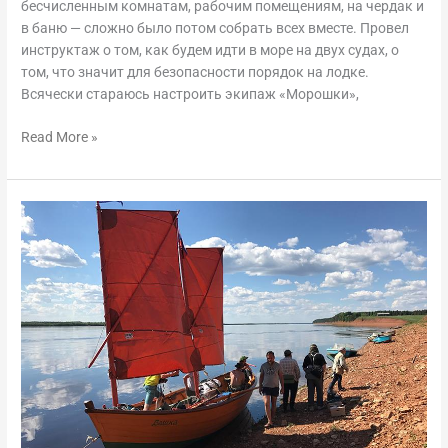
бесчисленным комнатам, рабочим помещениям, на чердак и
в баню — сложно было потом собрать всех вместе. Провел
инструктаж о том, как будем идти в море на двух судах, о
том, что значит для безопасности порядок на лодке.
Всячески стараюсь настроить экипаж «Морошки»,
Read More »
Вниз
по
Мезени.
Первое
путешествие
карбаса
«Вашка».
3-
5
июля