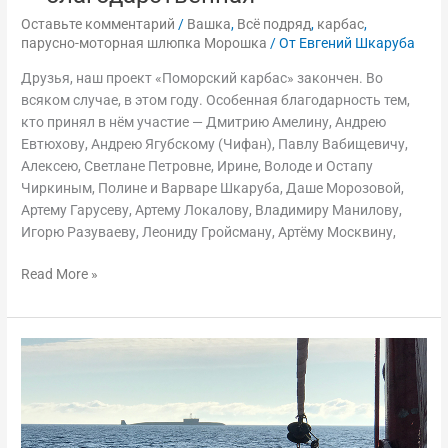
Оставьте комментарий
/
Вашка
,
Всё подряд
,
карбас
,
парусно-моторная шлюпка Морошка
/ От
Евгений Шкаруба
Друзья, наш проект «Поморский карбас» закончен. Во
всяком случае, в этом году. Особенная благодарность тем,
кто принял в нём участие — Дмитрию Амелину, Андрею
Евтюхову, Андрею Ягубскому (Чифан), Павлу Вабищевичу,
Алексею, Светлане Петровне, Ирине, Володе и Остапу
Чиркиным, Полине и Варваре Шкаруба, Даше Морозовой,
Артему Гарусеву, Артему Локалову, Владимиру Манилову,
Игорю Разуваеву, Леониду Гройсману, Артёму Москвину,
Read More »
Парусно-
моторная
шлюпка
«Морошка».
Переход