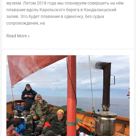
музеем. Летом 2018 года мы планируем совершить на нём
плавание вдоль Карельского берега в Кандалакшский
залив. Это будет плавание в одиночку, без судна
сопровождения, на
Read More »
Карбас
«Вашка».
Плавание
из
Мезени
на
Соловки:
Нижняя
Золотица
—
Двинской
залив