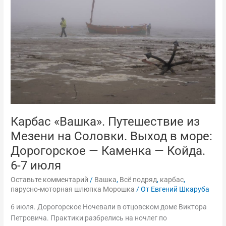
из
Мезени
на
Соловки.
Выход
в
море:
Дорогорское
—
Каменка
—
Карбас «Вашка». Путешествие из
Койда.
Мезени на Соловки. Выход в море:
6-
Дорогорское — Каменка — Койда.
7
июля
6-7 июля
Оставьте комментарий
/
Вашка
,
Всё подряд
,
карбас
,
парусно-моторная шлюпка Морошка
/ От
Евгений Шкаруба
6 июля. Дорогорское Ночевали в отцовском доме Виктора
Петровича. Практики разбрелись на ночлег по