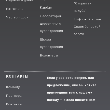
Судовой журнал
"Открытая
Карбас
Яхт-школа
палуба"
Лаборатория
Чартер лодок
Цифровой архив
деревянного
Соломбальской
судостроения
верфи
Школа
судостроения
Волонтеры
КОНТАКТЫ
Если у вас есть вопрос, или
предложение, или вы хотите
Команда
присоединиться к нашему
Партнеры
походу — смело пишите нам
Контакты