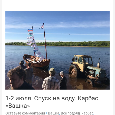
1-
2
июля.
Спуск
на
воду.
Карбас
«Вашка»
1-2 июля. Спуск на воду. Карбас
«Вашка»
Оставьте комментарий
/
Вашка
,
Всё подряд
,
карбас
,