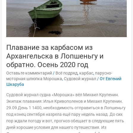
обратно.
Осень
2020
год
Плавание за карбасом из
Архангельска в Лопшеньгу и
обратно. Осень 2020 год
Оставьте комментарий
/
Всё подряд
,
карбас
,
парусно-
моторная шлюпка Морошка
,
Судовой журнал
/ От
Евгений
Шкаруба
Судовой журнал судна «Морошка» вёл Михаил Крупенин.
Экипаж плавания: Илья Кривополенов и Михаил Крупенин.
29.09 День 1 1400, необходимость отправиться в Лопшеньгу
под конец сентября назрела ещё пару недель назад. До сих
пор ждали погоду и вот, прогноз обещает в следующие пять
дней хорошие условия для нашего путешествия. Из