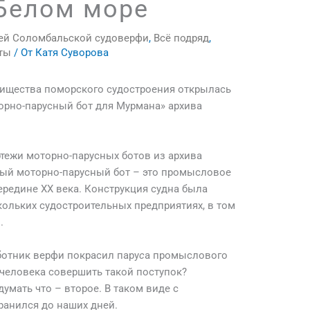
 Белом море
жей Соломбальской судоверфи
,
Всё подряд
,
ты
/ От
Катя Суворова
арищества поморского судостроения открылась
орно-парусный бот для Мурмана» архива
ртежи моторно-парусных ботов из архива
ый моторно-парусный бот – это промысловое
ередине ХХ века. Конструкция судна была
скольких судостроительных предприятиях, в том
.
ботник верфи покрасил пару
с
а промыслового
 человека совершить такой поступок?
умать что – второе. В таком виде с
ранился до наших дней.