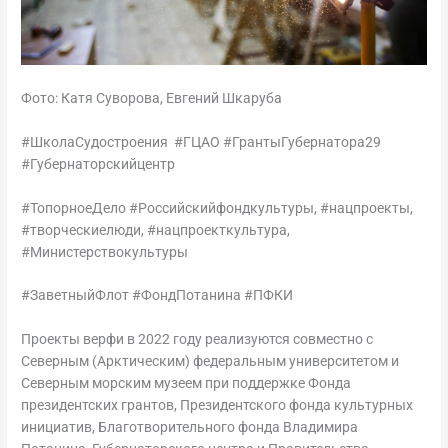
Фото: Катя Суворова, Евгений Шкаруба
#ШколаСудостроения #ГЦАО #ГрантыГубернатора29
#Губернаторскийцентр
#ТопорноеДело #Российскийфондкультуры, #нацпроекты,
#творческиелюди, #нацпроекткультура,
#Министерствокультуры
#ЗаветныйФлот #ФондПотанина #ПФКИ
Проекты верфи в 2022 году реализуются совместно с
Северным (Арктическим) федеральным университетом и
Северным морским музеем при поддержке Фонда
президентских грантов, Президентского фонда культурных
инициатив, Благотворительного фонда Владимира