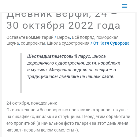
Перейти
к
Дневник верфи, 24 –
содержимому
30 октября 2022 года
Оставьте комментарий
/
Верфь
,
Всё подряд
,
поморская
шхуна
,
соцпроекты
,
Школа судостроения
/ От
Катя Суворова
Шестнадцатиметровый парус, школа
деревянного судостроения, дети, кораблики
и музыка. Минувшая неделя на верфи – в
традиционном дневнике на нашем сайте.
24 октября, понедельник
Окончательно и бесповоротно поставили старнпост шхуны:
на сикафлекс, шпильки и струбцины. Перед этим обработали
его пропиткой (а начальное фото галереи за этот день Женя
назвал «первым делом самолеты»).