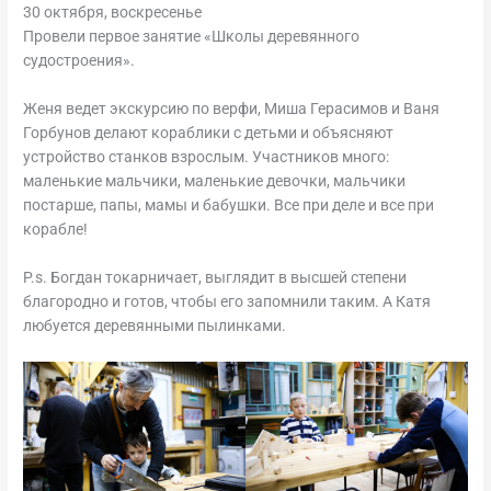
30 октября, воскресенье
Провели первое занятие «Школы деревянного
судостроения».
Женя ведет экскурсию по верфи, Миша Герасимов и Ваня
Горбунов делают кораблики с детьми и объясняют
устройство станков взрослым. Участников много:
маленькие мальчики, маленькие девочки, мальчики
постарше, папы, мамы и бабушки. Все при деле и все при
корабле!
P.s. Богдан токарничает, выглядит в высшей степени
благородно и готов, чтобы его запомнили таким. А Катя
любуется деревянными пылинками.