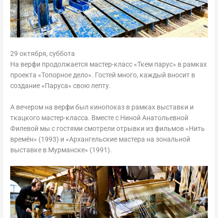
29 октября, суббота
На верфи продолжается мастер-класс «Ткем парус» в рамках
проекта «Топорное дело». Гостей много, каждый вносит в
создание «Паруса» свою лепту.
А вечером на верфи был кинопоказ в рамках выставки и
ткацкого мастер-класса. Вместе с Ниной Анатольевной
Филевой мы с гостями смотрели отрывки из фильмов «Нить
времён» (1993) и «Архангельские мастера на зональной
выставке в Мурманске» (1991).