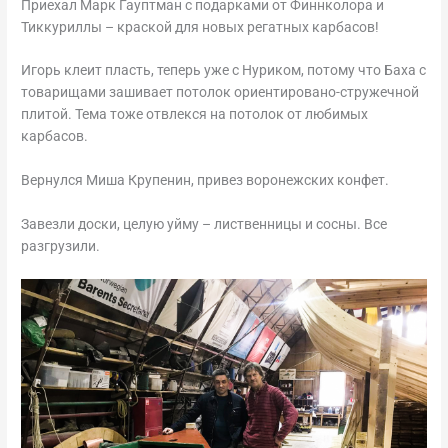
Приехал Марк Гауптман с подарками от Финнколора и
Тиккуриллы – краской для новых регатных карбасов!
Игорь клеит пласть, теперь уже с Нуриком, потому что Баха с
товарищами зашивает потолок ориентировано-стружечной
плитой. Тема тоже отвлекся на потолок от любимых
карбасов.
Вернулся Миша Крупенин, привез воронежских конфет.
Завезли доски, целую уйму – лиственницы и сосны. Все
разгрузили.