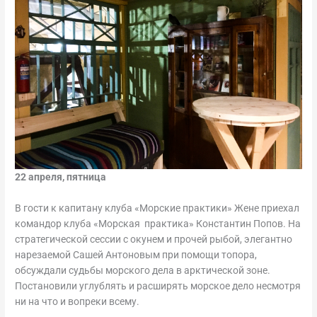
22 апреля, пятница
В гости к капитану клуба «Морские практики» Жене приехал
командор клуба «Морская практика» Константин Попов. На
стратегической сессии с окунем и прочей рыбой, элегантно
нарезаемой Сашей Антоновым при помощи топора,
обсуждали судьбы морского дела в арктической зоне.
Постановили углублять и расширять морское дело несмотря
ни на что и вопреки всему.