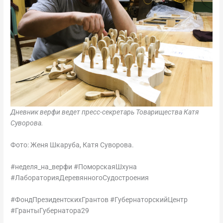
Дневник верфи ведет пресс-секретарь Товарищества Катя
Суворова.
Фото: Женя Шкаруба, Катя Суворова.
#неделя_на_верфи #ПоморскаяШхуна
#ЛабораторияДеревянногоСудостроения
#ФондПрезидентскихГрантов #ГубернаторскийЦентр
#ГрантыГубернатора29