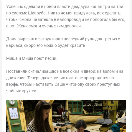
Успешно сделали в новой пласти дейдвуда канал три на три
по системе Шкаруба. Никто не мог придумать, как сделать,
чтобы смола не затекла в валопровод и не попортила бы его,
а вот Женя смог и очень этим доволен.
Даня вырезал и загрунтовал последний руль для третьего
карбаса, скоро его можно будет красить.
Миша и Миша поют песни.
Поставили сигнализацию на все окна и двери: на взлом и на
движение. Теперь даже ночью никто не прокрадется на
верфь, чтобы наставить Саше Антонову своих преступных
чайных кружек.