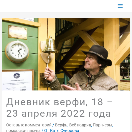
Перейти
к
содержимому
Дневник верфи, 18 –
23 апреля 2022 года
Оставьте комментарий
/
Верфь
,
Всё подряд
,
Партнеры
,
поморская шхуна
/ От
Катя Суворова