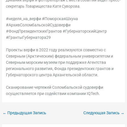
Дневник верфи и фоторепортаж с места событий ведет пресс-
секретарь Товарищества Катя Суворова.
#неделя_на_верфи #ПоморскаяШхуна
#АрхивСоломбальскойСудоверфи
#ФондПрезидентскихГрантов #ГубернаторскийЦентр
#ГрантыГубернатора29
Проекты верфи в 2022 году реализуются совместно с
Северным (Арктическим) федеральным университетом и
Северным морским музеем при поддержке Агентства
регионального развития, Фонда президентских грантов и
Губернаторского центра Архангельской области.
Cканирование чертежей Соломбальской судоверфи
осуществляется при содействии компании IQTech.
←
Предыдущая Запись
Следующая Запись
→