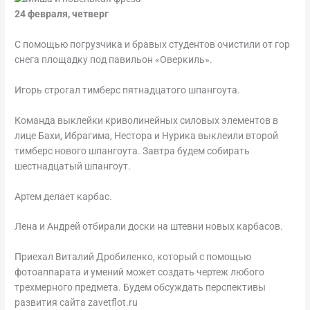
24 февраля, четверг
С помощью погрузчика и бравых студентов очистили от гор
снега площадку под павильон «Оверкиль».
Игорь строгал тимберс пятнадцатого шпангоута.
Команда выклейки криволинейных силовых элементов в
лице Бахи, Ибрагима, Нестора и Нурика выклеили второй
тимберс нового шпангоута. Завтра будем собирать
шестнадцатый шпангоут.
Артем делает карбас.
Лена и Андрей отбирали доски на штевни новых карбасов.
Приехал Виталий Дробиленко, который с помощью
фотоаппарата и умений может создать чертеж любого
трехмерного предмета. Будем обсуждать перспективы
развития сайта zavetflot.ru