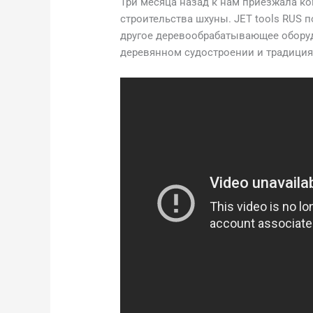
Три месяца назад к нам приезжала ко
строительства шхуны. JET tools RUS 
другое деревообрабатывающее оборуд
деревянном судостроении и традиция