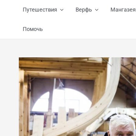
Перейти
Путешествия
Верфь
Мангазея
к
содержимому
Помочь