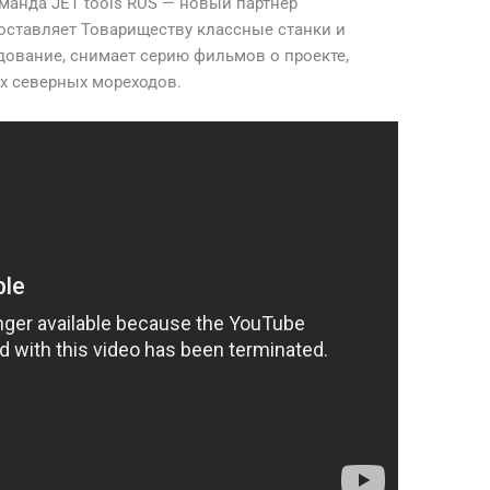
манда JET tools RUS — новый партнер
поставляет Товариществу классные станки и
ование, снимает серию фильмов о проекте,
х северных мореходов.