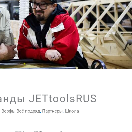
анды JETtoolsRUS
,
Верфь
,
Всё подряд
,
Партнеры
,
Школа