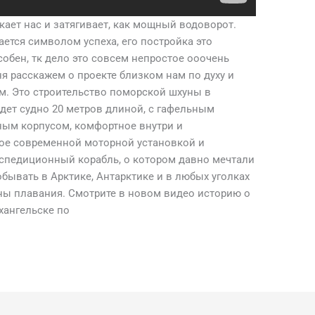
кает нас и затягивает, как мощный водоворот.
ается символом успеха, его постройка это
собен, тк дело это совсем непростое ооочень
ня расскажем о проекте близком нам по духу и
. Это строительство поморской шхуны в
удет судно 20 метров длиной, с гафельным
ным корпусом, комфортное внутри и
ое современной моторной установкой и
спедиционный корабль, о котором давно мечтали
обывать в Арктике, Антарктике и в любых уголках
ны плавания. Смотрите в новом видео историю о
хангельске по
.