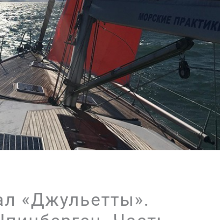
ал «Джульетты».