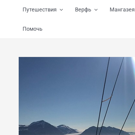
Перейти
Путешествия
Верфь
Мангазея
к
содержимому
Помочь