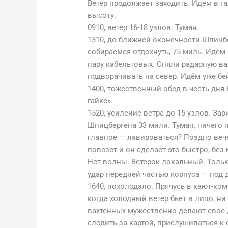
Ветер продолжает заходить. Идем в г
высоту.
0910, ветер 16-18 узлов. Туман.
1310, до ближней оконечности Шпицбе
собираемся отдохнуть, 75 миль. Идем
пару кабельтовых. Сняли радарную ва
подворачивать на север. Идём уже б
1400, тожественный обед в честь дня
гайке».
1520, усиление ветра до 15 узлов. За
Шпицбергена 33 мили. Туман, ничего н
главное — лавироваться? Поздно вече
повезет и он сделает это быстро, без
Нет волны. Ветерок локальный. Толь
удар передней частью корпуса — под 
1640, похолодало. Прячусь в кают-ком
когда холодный ветер бьет в лицо, н
вахтенных мужественно делают свое д
следить за картой, прислушиваться 