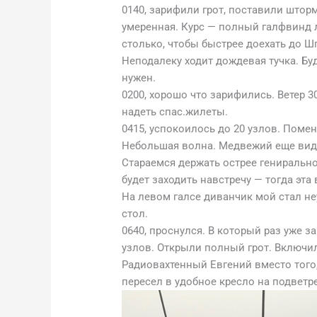
0140, зарифили грот, поставили шторм
умеренная. Курс — полный галфвинд л
столько, чтобы быстрее доехать до Ш
Неподалеку ходит дождевая тучка. Бу
нужен.
0200, хорошо что зарифились. Ветер 
надеть спас.жилеты.
0415, успокоилось до 20 узлов. Поме
Небольшая волна. Медвежий еще видн
Стараемся держать острее гениральног
будет заходить навстречу — тогда эта
На левом галсе диванчик мой стал н
стол.
0640, проснулся. В который раз уже за
узлов. Открыли полный грот. Включил
Радиовахтенный Евгений вместо того,
пересел в удобное кресло на подветр