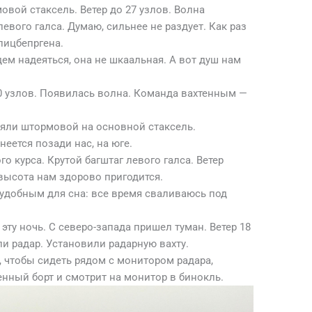
овой стаксель. Ветер до 27 узлов. Волна
евого галса. Думаю, сильнее не раздует. Как раз
пицбепргена.
дем надеяться, она не шкаальная. А вот душ нам
30 узлов. Появилась волна. Команда вахтенным —
няли штормовой на основной стаксель.
еется позади нас, на юге.
о курса. Крутой багштаг левого галса. Ветер
 высота нам здорово пригодится.
еудобным для сна: все время сваливаюсь под
 эту ночь. С северо-запада пришел туман. Ветер 18
и радар. Установили радарную вахту.
 чтобы сидеть рядом с монитором радара,
енный борт и смотрит на монитор в бинокль.