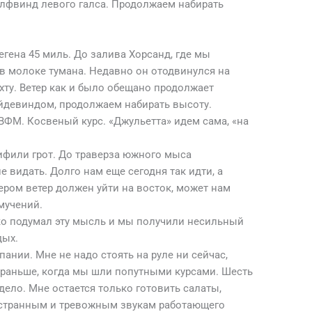
алфвинд левого галса. Продолжаем набирать
гена 45 миль. До залива Хорсанд, где мы
 в молоке тумана. Недавно он отодвинулся на
хту. Ветер как и было обещано продолжает
ейдевиндом, продолжаем набирать высоту.
 ВФМ. Косвеный курс. «Джульетта» идем сама, «на
рифили грот. До траверза южного мыса
е видать. Долго нам еще сегодня так идти, а
ром ветер должен уйти на восток, может нам
 мучений.
ко подумал эту мысль и мы получили несильный
дых.
пании. Мне не надо стоять на руле ни сейчас,
и раньше, когда мы шли попутными курсами. Шесть
ело. Мне остается только готовить салаты,
к странным и тревожным звукам работающего