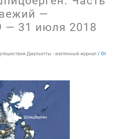
Шпицберген. Часть
двежий —
9 — 31 июля 2018
утешествия Джульетты - вахтенный журнал
/ От