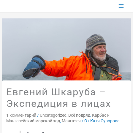
Перейти
к
содержимому
Евгений Шкаруба –
Экспедиция в лицах
1 комментарий
/
Uncategorized
,
Всё подряд
,
Карбас и
Мангазейский морской ход
,
Мангазея
/ От
Катя Суворова