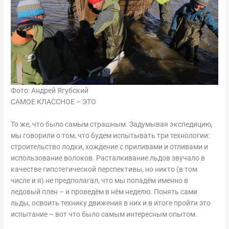
Фото: Андрей Ягубский
САМОЕ КЛАССНОЕ – ЭТО
То же, что было самым страшным. Задумывая экспедицию,
мы говорили о том, что будем испытывать три технологии:
строительство лодки, хождение с приливами и отливами и
использование волоков. Расталкивание льдов звучало в
качестве гипотетической перспективы, но никто (в том
числе и я) не предполагал, что мы попадём именно в
ледовый плен – и проведём в нём неделю. Понять сами
льды, освоить технику движения в них и в итоге пройти это
испытание – вот что было самым интересным опытом.