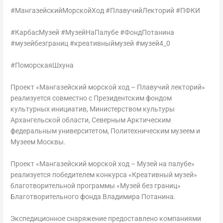
#МангазейскийМорскойХод #ПлавучийЛекторий #ПФКИ
#КарбасМузей #МузейНаПалубе #ФондПотанина
#музейбезграниц #креативныймузей #музей4_0
#ПоморскаяШхуна
Проект «Мангазейский морской ход – Плавучий лекторий»
реализуется совместно с Президентским фондом
культурных инициатив, Министерством культуры
Архангельской области, Северным Арктическим
федеральным университетом, Политехническим музеем и
Музеем Москвы.
Проект «Мангазейский морской ход – Музей на палубе»
реализуется победителем конкурса «Креативный музей»
благотворительной программы «Музей без границ»
Благотворительного фонда Владимира Потанина.
Экспедиционное снаряжение предоставлено компаниями