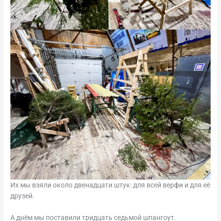
Их мы взяли около двенадцати штук: для всей верфи и для её
друзей.
А днём мы поставили тридцать седьмой шпангоут.