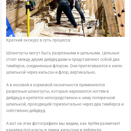
Краткий экскурс в суть процесса:
Шпангоуты могут быть разрезными и цельными. Цельные
стоят между двумя дейдвудами и представляют собой два
тимберса, соединенные флором. Они притягиваются к килю
шпилькой через кильсон и флор, вертикально.
А в носовой и кормовой оконечности применяются
разрезные шпангоуты, которые нарезаются ногтем в
дейдвуд и крепятся непосредственно к нему поперечной
шпилькой, проходящей горизонтально через два тимберса и
собственно дейдвуд.
А вот на этих фотографиях мы видим, как Артём размечает
канавки под коксы в замок кильсона и дейдвуда.