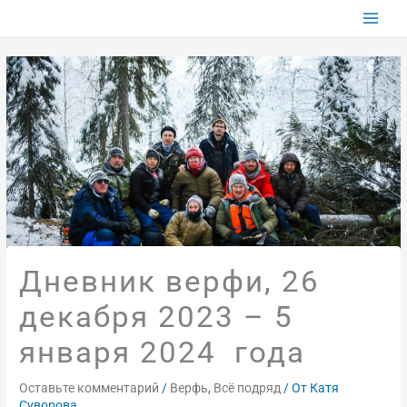
Перейти
к
содержимому
Дневник верфи, 26
декабря 2023 – 5
января 2024 года
Оставьте комментарий
/
Верфь
,
Всё подряд
/ От
Катя
Суворова