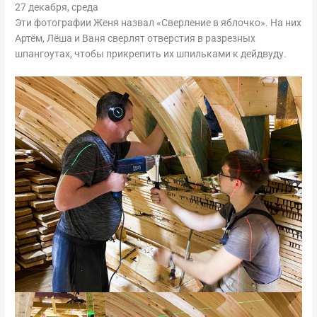
27 декабря, среда
Эти фотографии Женя назвал «Сверление в яблочко». На них
Артём, Лёша и Ваня сверлят отверстия в разрезных
шпангоутах, чтобы прикрепить их шпильками к дейдвуду.