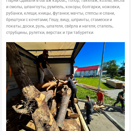
Парни сдавали в багаж карбас, топор, такелаж, козлы, вёсла
и смолы, шпангоуты, румпель, кокоры; болгарки, ножовки,
рубанки, клещи, кницы, фуганки; мачты, степсы и слани,
брештуки с кочетами; Гешу, вицу, шпринты, стамески и
покаты; доски, руль, шпателя, свёрла и нагеля; стапель,
струбцины, рулетки, верстак и три табуретки.