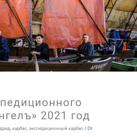
спедиционного
нгелъ» 2021 год
одряд
,
карбас
,
экспедиционный карбас
/ От