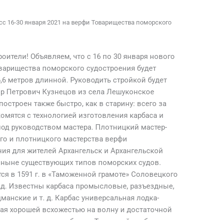
сс 16-30 января 2021 на верфи Товарищества поморского
оители! Объявляем, что с 16 по 30 января нового
оварищества поморского судостроения будет
,6 метров длинной. Руководить стройкой будет
ор Петрович Кузнецов из села Лешуконское
построен также быстро, как в старину: всего за
омятся с технологией изготовления карбаса и
 под руководством мастера. Плотницкий мастер-
ого и плотницкого мастерства верфи
ия для жителей Архангельск и Архангельской
 ныне существующих типов поморских судов.
я в 1591 г. в «Таможенной грамоте» Соловецкого
зад. Известны карбаса промысловые, разъездные,
манские и т. д. Карбас универсальная лодка-
дая хорошей всхожестью на волну и достаточной