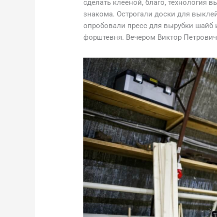
сделать клееной, благо, технология 
знакома. Острогали доски для выклей
опробовали пресс для вырубки шайб и
форштевня. Вечером Виктор Петрович 