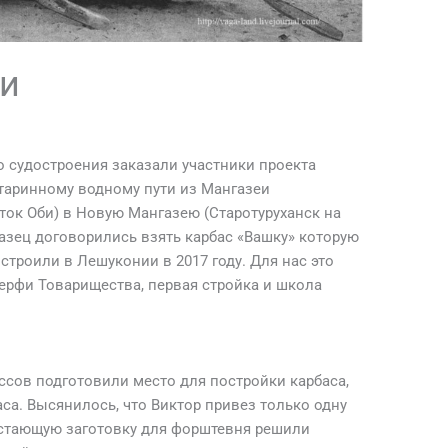
ки
о судостроения заказали участники проекта
таринному водному пути из Мангазеи
иток Оби) в Новую Мангазею (Старотуруханск на
разец договорились взять карбас «Вашку» которую
троили в Лешуконии в 2017 году. Для нас это
верфи Товарищества, первая стройка и школа
ссов подготовили место для постройки карбаса,
са. Высянилось, что Виктор привез только одну
остающую заготовку для форштевня решили