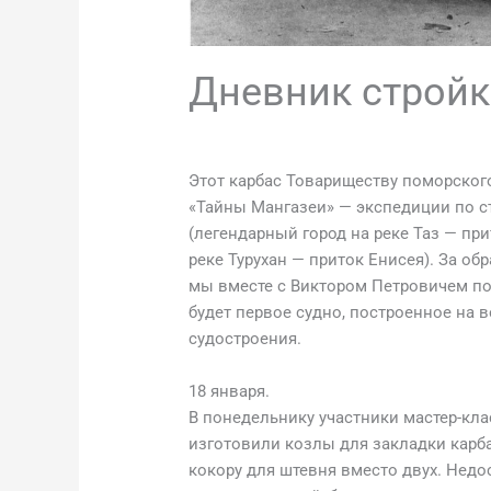
Дневник строй
Этот карбас Товариществу поморског
«Тайны Мангазеи» — экспедиции по с
(легендарный город на реке Таз — пр
реке Турухан — приток Енисея). За об
мы вместе с Виктором Петровичем пос
будет первое судно, построенное на 
судостроения.
18 января.
В понедельнику участники мастер-кла
изготовили козлы для закладки карба
кокору для штевня вместо двух. Нед