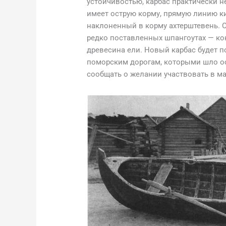
устойчивостью, карбас практически н
имеет острую корму, прямую линию к
наклоненный в корму ахтерштевень. 
редко поставленных шпангоутах — кок
древесина ели. Новый карбас будет п
поморским дорогам, которыми шло о
сообщать о желании участвовать в ма