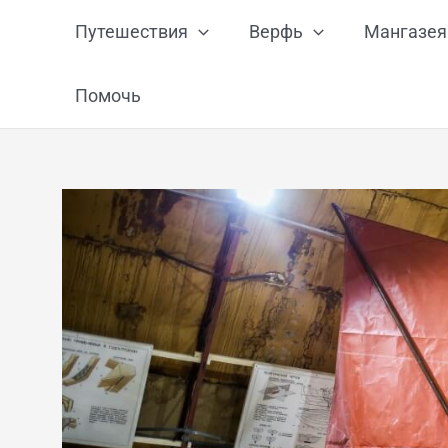
Перейти
Путешествия
Верфь
Мангазея
к
содержимому
Помочь