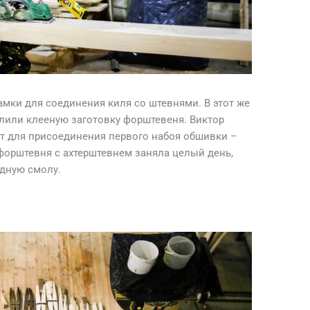
амки для соединения киля со штевнями. В этот же
лили клееную заготовку форштевеня. Виктор
нт для присоединения первого набоя обшивки –
форштевня с ахтерштевнем заняла целый день,
идную смолу.