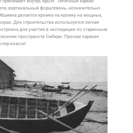
е принимает внутрь брызг. Типичный карбас
иля, вертикальный форштевень, незначительно
Обшивка делается кромка на кромку на мощных,
орах. Для строительства используется легкая
остроена для участия в экспедиции по старинным
своение пространств Сибири. Просим заранее
стер-классе!