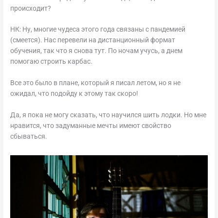
происходит?
НК: Ну, многие чудеса этого года связаны с пандемией
(смеется). Нас перевели на дистанционный формат
обучения, так что я снова тут. По ночам учусь, а днем
помогаю строить карбас.
Все это было в плане, который я писал летом, но я не
ожидал, что подойду к этому так скоро!
Да, я пока не могу сказать, что научился шить лодки. Но мне
нравится, что задуманные мечты имеют свойство
сбываться.