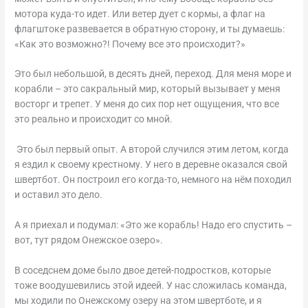
мотора куда-то идет. Или ветер дует с кормы, а флаг на
флагштоке развевается в обратную сторону, и ты думаешь:
«Как это возможно?! Почему все это происходит?»
Это был небольшой, в десять дней, переход. Для меня море и
корабли – это сакральный мир, который вызывает у меня
восторг и трепет. У меня до сих пор нет ощущения, что все
это реально и происходит со мной.
Это был первый опыт. А второй случился этим летом, когда
я ездил к своему крестному. У него в деревне оказался свой
швертбот. Он построил его когда-то, немного на нём походил
и оставил это дело.
А я приехал и подумал: «Это же корабль! Надо его спустить –
вот, тут рядом Онежское озеро».
В соседснем доме было двое детей-подростков, которые
тоже воодушевились этой идеей. У нас сложилась команда,
мы ходили по Онежскому озеру на этом швертботе, и я