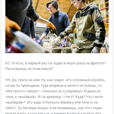
КС: То есть, в первый раз ты ходил в море сразу на фрегате?
Расскажешь об этом опыте?
НК: Да, сразу на нем. Ну, как ходил. Это огромный корабль,
когда ты приходишь туда впервые и ничего не знаешь, то
тебе просто говорят: «Тяни вон за ту веревку!» И даже не
тяни, а «выбирай». И ты думаешь: «Чего? Куда? Что такое
«выбирай»? Это надо отпускать веревку или тянуть на
себя?» Ты бегаешь вокруг и не понимаешь, как этот парус
может взять и опуститься, и почему вообще корабль без