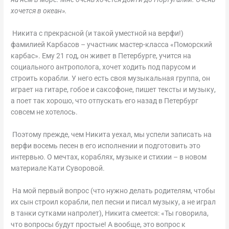
хочется в океан».
Никита с прекрасной (и такой уместной на верфи!)
фамилией Карбасов – участник мастер-класса «Поморский
карбас». Ему 21 год, он живет в Петербурге, учится на
социального антрополога, хочет ходить под парусом и
строить корабли. У него есть своя музыкальная группа, он
играет на гитаре, гобое и саксофоне, пишет тексты и музыку,
а поет так хорошо, что отпускать его назад в Петербург
совсем не хотелось.
Поэтому прежде, чем Никита уехал, мы успели записать на
верфи восемь песен в его исполнении и подготовить это
интервью. О мечтах, кораблях, музыке и стихии – в новом
материале Кати Суворовой.
На мой первый вопрос (что нужно делать родителям, чтобы
их сын строил корабли, пел песни и писал музыку, а не играл
в танки сутками напролет), Никита смеется: «Ты говорила,
что вопросы будут простые! А вообще, это вопрос к