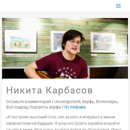
Перейти
к
содержимому
Никита Карбасов
Оставьте комментарий
/
Uncategorized
,
Верфь
,
Волонтеры
,
Всё подряд
,
Портреты верфи
/ От
molyaka
«Я построил высокий стол, сел за него и впервые в жизни
написал план на будущее. Я хочу построить корабль и выйти
на нем в море. Мне очень хочется дойти до Португалии. Очень