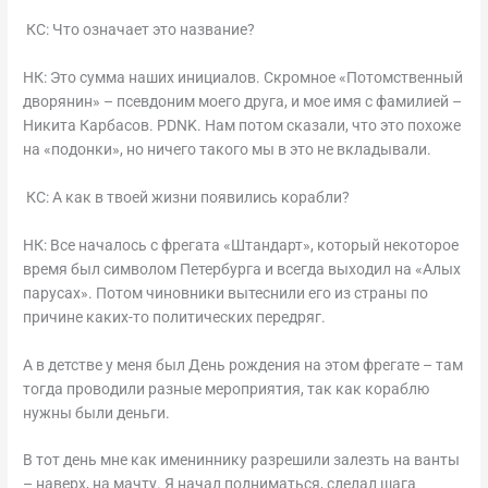
КС: Что означает это название?
НК: Это сумма наших инициалов. Скромное «Потомственный
дворянин» – псевдоним моего друга, и мое имя с фамилией –
Никита Карбасов. PDNK. Нам потом сказали, что это похоже
на «подонки», но ничего такого мы в это не вкладывали.
КС: А как в твоей жизни появились корабли?
НК: Все началось с фрегата «Штандарт», который некоторое
время был символом Петербурга и всегда выходил на «Алых
парусах». Потом чиновники вытеснили его из страны по
причине каких-то политических передряг.
А в детстве у меня был День рождения на этом фрегате – там
тогда проводили разные мероприятия, так как кораблю
нужны были деньги.
В тот день мне как имениннику разрешили залезть на ванты
– наверх, на мачту. Я начал подниматься, сделал шага