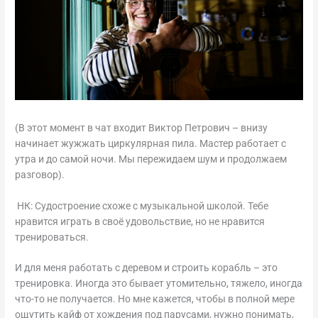
(В этот момент в чат входит Виктор Петрович – внизу
начинает жужжать циркулярная пила. Мастер работает с
утра и до самой ночи. Мы пережидаем шум и продолжаем
разговор).
НК: Судостроение схоже с музыкальной школой. Тебе
нравится играть в своё удовольствие, но не нравится
тренироваться.
И для меня работать с деревом и строить корабль – это
тренировка. Иногда это бывает утомительно, тяжело, иногда
что-то не получается. Но мне кажется, чтобы в полной мере
ощутить кайф от хождения под парусами, нужно понимать,