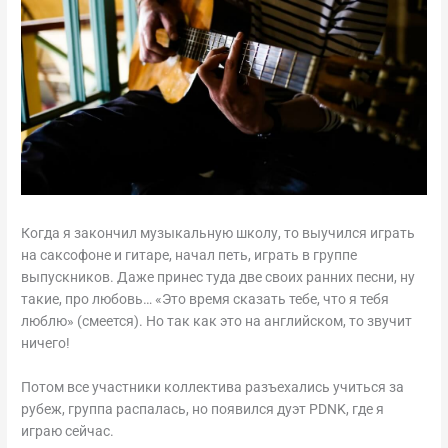
Когда я закончил музыкальную школу, то выучился играть
на саксофоне и гитаре, начал петь, играть в группе
выпускников. Даже принес туда две своих ранних песни, ну
такие, про любовь… «Это время сказать тебе, что я тебя
люблю» (смеется). Но так как это на английском, то звучит
ничего!
Потом все участники коллектива разъехались учиться за
рубеж, группа распалась, но появился дуэт PDNK, где я
играю сейчас.