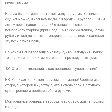
ничего не умел.
Иногда было страшновато: вот, задувает, и мы кренимся,
еще немножко, и хлебнем воды, а я вроде бы рулевой… Этим
летом после наших плаваний я написал песню про
поморского старика (прим. ред. – а также мальчика, белую
рубаху и чистую совесть; товарищ репортер верфи напевает
эту песню уже месяц).
По ночам я смотрел видео на ютубе, чтобы получить какие-
то знания, срочно читал материалы про парусные суда.
КС: Это опыт плаваний, а как появилось судостроение?
НК: Как и хождение под парусом – внезапно! Вообще, это
сфера, в которой я чувствую, что я очень плох. Не только
судостроение, а вообще работа руками.
Мои родители родились в городе, я всю свою жизнь прожил
в городе…