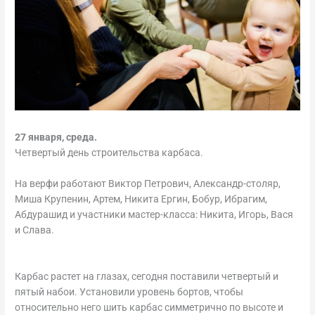
27 января, среда.
Четвертый день строительства карбаса.
На верфи работают Виктор Петрович, Александр-столяр,
Миша Крупенин, Артем, Никита Ергин, Бобур, Ибрагим,
Абдурашид и участники мастер-класса: Никита, Игорь, Вася
и Слава.
Карбас растет на глазах, сегодня поставили четвертый и
пятый набои. Установили уровень бортов, чтобы
относительно него шить карбас симметрично по высоте и