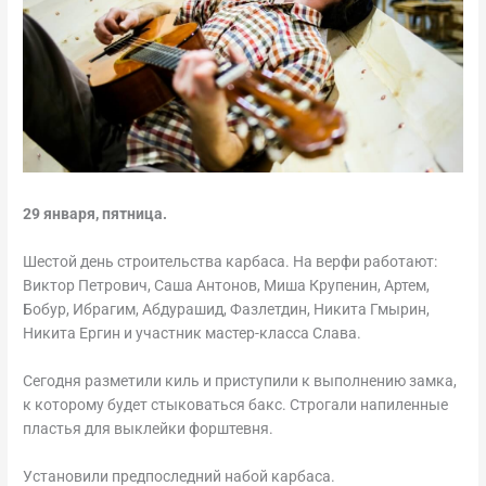
29 января, пятница.
Шестой день строительства карбаса. На верфи работают:
Виктор Петрович, Саша Антонов, Миша Крупенин, Артем,
Бобур, Ибрагим, Абдурашид, Фазлетдин, Никита Гмырин,
Никита Ергин и участник мастер-класса Слава.
Сегодня разметили киль и приступили к выполнению замка,
к которому будет стыковаться бакс. Строгали напиленные
пластья для выклейки форштевня.
Установили предпоследний набой карбаса.