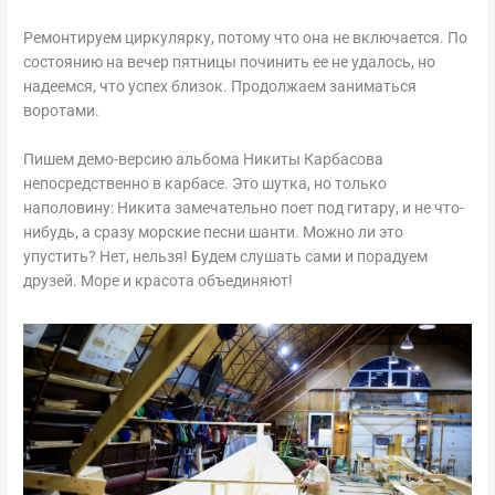
Ремонтируем циркулярку, потому что она не включается. По
состоянию на вечер пятницы починить ее не удалось, но
надеемся, что успех близок. Продолжаем заниматься
воротами.
Пишем демо-версию альбома Никиты Карбасова
непосредственно в карбасе. Это шутка, но только
наполовину: Никита замечательно поет под гитару, и не что-
нибудь, а сразу морские песни шанти. Можно ли это
упустить? Нет, нельзя! Будем слушать сами и порадуем
друзей. Море и красота объединяют!