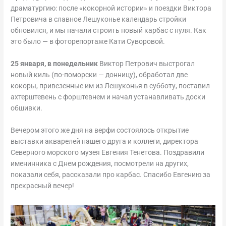
драматургию: после «кокорной истории» и поездки Виктора
Петровича в славное Лешуконье календарь стройки
обновился, и мы начали строить новый карбас с нуля. Как
это было — в фоторепортаже Кати Суворовой.
25 января, в понедельник
Виктор Петрович выстрогал
новый киль (по-поморски — донницу), обработал две
кокоры, привезенные им из Лешуконья в субботу, поставил
ахтерштевень с форштевнем и начал устанавливать доски
обшивки.
Вечером этого же дня на верфи состоялось открытие
выставки акварелей нашего друга и коллеги, директора
Северного морского музея Евгения Тенетова. Поздравили
именинника с Днем рождения, посмотрели на других,
показали себя, рассказали про карбас. Спасибо Евгению за
прекрасный вечер!