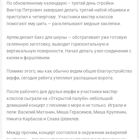
По обновленному календарю – третий день стройки.
Виктор Петрович завершил делать третий набой обшивки и
приступил к четвертому. Участники мастер классов
помогают ему шить — расклепывают медные заклепки.
Артем делает бакс для шхуны — обстрагивает уже готовую
склеенную заготовку, выводит горизонтальную и
вертикальную поверхности. Начал делать узел соединения с
килем и форштевнем.
Помимо этого, мы как обычно ведем общее благоустройство
верфи, сегодня ребята утепляют распашные ворота.
После рабочего дня друзья верфи и участники мастер-
классов сыграли на «Открытой палубе» небольшой
домашний концерт с песнями о море и не только. Играли и
пели: Василий Матонин, Миша Герасимов, Миша Крупенин,
Никита Карбасов и Слава Шевелев.
Между прочим, концерт состоялся в окружении акварелей