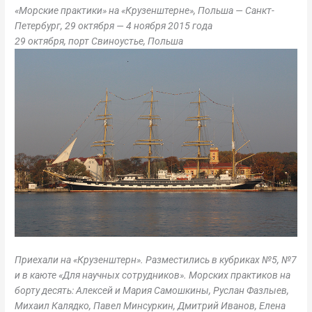
«Морские практики» на «Крузенштерне», Польша — Санкт-
Петербург, 29 октября — 4 ноября 2015 года
29 октября, порт Свиноустье, Польша
Приехали на «Крузенштерн». Разместились в кубриках №5, №7
и в каюте «Для научных сотрудников». Морских практиков на
борту десять: Алексей и Мария Самошкины, Руслан Фазлыев,
Михаил Калядко, Павел Минсуркин, Дмитрий Иванов, Елена