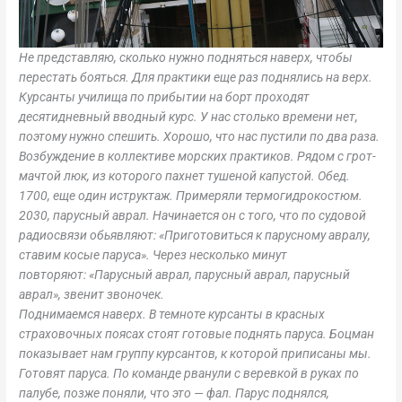
Не представляю, сколько нужно подняться наверх, чтобы
перестать бояться. Для практики еще раз поднялись на верх.
Курсанты училища по прибытии на борт проходят
десятидневный вводный курс. У нас столько времени нет,
поэтому нужно спешить. Хорошо, что нас пустили по два раза.
Возбуждение в коллективе морских практиков. Рядом с грот-
мачтой люк, из которого пахнет тушеной капустой. Обед.
1700, еще один иструктаж. Примеряли термогидрокостюм.
2030, парусный аврал. Начинается он с того, что по судовой
радиосвязи обьявляют: «Приготовиться к парусному авралу,
ставим косые паруса». Через несколько минут
повторяют: «Парусный аврал, парусный аврал, парусный
аврал», звенит звоночек.
Поднимаемся наверх. В темноте курсанты в красных
страховочных поясах стоят готовые поднять паруса. Боцман
показывает нам группу курсантов, к которой приписаны мы.
Готовят паруса. По команде рванули с веревкой в руках по
палубе, позже поняли, что это — фал. Парус поднялся,