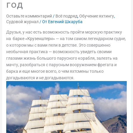
год
Оставьте комментарий
/
Всё подряд
,
Обучение яхтингу
,
Судовой журнал
/ От
Евгений Шкаруба
Друзья, у нас есть возможность пройти морскую практику
на
барке «Крузенштерн»
— на том самом легендарном судне,
о котором мы с вами пели в детстве. Это совершенно
необычная практика — возможность увидеть своими
глазами жизнь большого парусного корабля, залезть на
мачту, разобраться с парусным вооружением фрегата и
барка и еще многое всего, о чем яхтсмены только
догадываются и не догадываются.