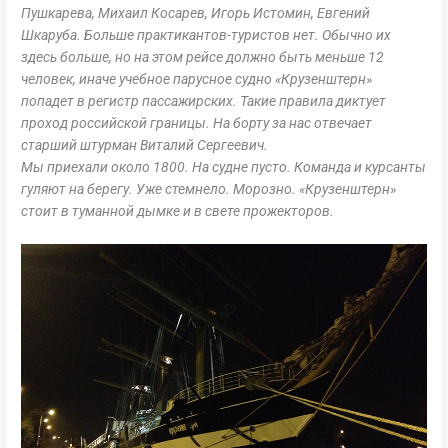
Пушкарева, Михаил Косарев, Игорь Истомин, Евгений
Шкаруба. Больше практикантов-туристов нет. Обычно их
здесь больше, но на этом рейсе должно быть меньше 12
человек, иначе учебное парусное судно «Крузенштерн»
попадет в регистр пассажирских. Такие правила диктует
проход российской границы. На борту за нас отвечает
старший штурман Виталий Сергеевич.
Мы приехали около 1800. На судне пусто. Команда и курсанты
гуляют на берегу. Уже стемнело. Морозно. «Крузенштерн»
стоит в туманной дымке и в свете прожекторов.