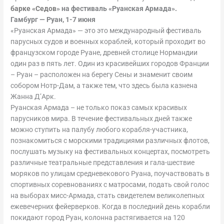
барке «Седов
» на фестиваль «Руанская Армада».
Гамбург — Руан, 1-7 июня
«Руанская Армада» — это это международный фестиваль
парусных судов и военных кораблей, который проходит во
французском городе Руане, древней столице Нормандии
один раз в пять лет. Один из красивейших городов Франции
– Руан – расположен на берегу Сены и знаменит своим
собором Нотр-Дам, а также тем, что здесь была казнена
Жанна Д’Арк.
Руанская Армада – не только показ самых красивых
парусников мира. В течение фестивальных дней также
можно ступить на палубу любого корабля-участника,
познакомиться с морскими традициями различных флотов,
послушать музыку на фестивальных концертах, посмотреть
различные театральные представления и гала-шествие
моряков по улицам средневекового Руана, поучаствовать в
спортивных соревнованиях с матросами, подать свой голос
на выборах мисс-Армада, стать свидетелем великолепных
ежевечерних фейерверков. Когда в последний день корабли
покидают город Руан, колонна растягивается на 120