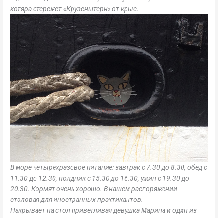
котяра стережет «Крузенштерн» от крыс.
В море четырехразовое питание: завтрак с 7.30 до 8.30, обед с
11.30 до 12.30, полдник с 15.30 до 16.30, ужин с 19.30 до
20.30. Кормят очень хорошо. В нашем распоряжении
столовая для иностранных практикантов.
Накрывает на стол приветливая девушка Марина и один из