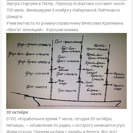
Завтра стартуем в Питер. Переход по Балтике составит около
700 миль. Финишируем 4 ноября у Набережной Лейтенанта
Шмидта.
Учим матчасть по роману-справочнику Вячеслава Крапивина
«Фрегат звенящий» . Хорошая книжка.
30 октября
0700, «Корабельное время 7 часов, сегодня 30 октября,
пятница», — объявление по радио, с которого начинается утро.
Ждем отхода. Глазеем на барк с палубы и берега. Вот этот