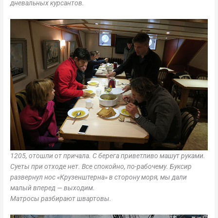
дневальных курсантов.
1205, отошли от причала. С берега приветливо машут руками.
Суеты при отходе нет. Все спокойно, по-рабочему. Буксир
развернул нос «Крузенштерна» в сторону моря, мы дали
малый вперед — выходим.
Матросы разбирают швартовы.