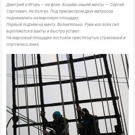
Дмитрий и Игорь — на фоке. Боцман нашей мачты — Сергей
Сергеевич. Не болтун. Под присмотром двух матросов
поднимались на марсовую площадку.
Первый подъем на мачту. Волнительно. Руки изо всех сил
вцепляются в ванты и быстро устают.
На марсовой площадке постояли пристегнутые страховкой и
спустились вниз.