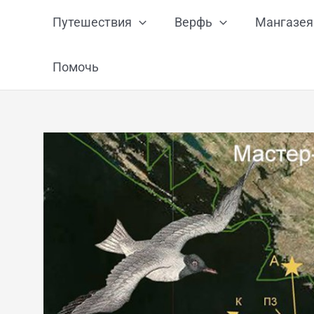
Перейти
Путешествия
Верфь
Мангазея
к
содержимому
Помочь