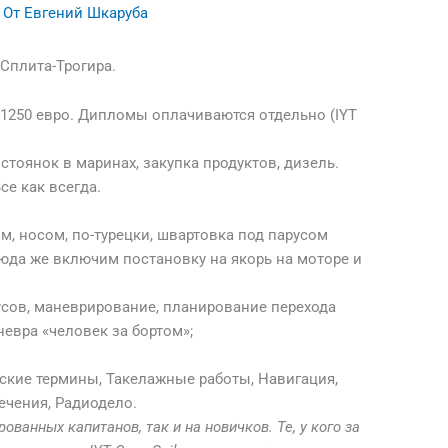
 От
Евгений Шкаруба
 Сплита-Трогира.
 1250 евро. Дипломы оплачиваются отдельно (IYT
стоянок в маринах, закупка продуктов, дизель.
е как всегда.
м, носом, по-турецки, швартовка под парусом
Сюда же включим постановку на якорь на моторе и
русов, маневрирование, планирование перехода
невра «человек за бортом»;
ские термины, Такелажные работы, Навигация,
ечения, Радиодело.
ванных капитанов, так и на новичков. Те, у кого за