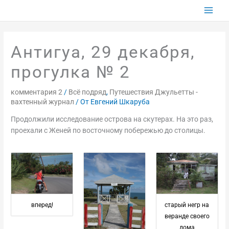
Перейти
к
содержимому
Антигуа, 29 декабря,
прогулка № 2
комментария 2
/
Всё подряд
,
Путешествия Джульетты -
вахтенный журнал
/ От
Евгений Шкаруба
Продолжили исследование острова на скутерах. На это раз,
проехали с Женей по восточному побережью до столицы.
вперед!
старый негр на
веранде своего
дома