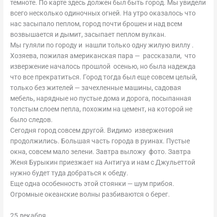
темноте. По карте здесь должен был быть город. Мы увидели
всего несколько одиночных огней. На утро оказалось что
нас засыпало пеплом, город почти брошен и над всем
возвышается и дымит, засыпает пеплом вулкан.
Мы гуляли по городу и нашли только одну жилую виллу .
Хозяева, пожилая американская пара — рассказали, что
извержение началось прошлой осенью, но была надежда
что все прекратиться. Город тогда был еще совсем целый,
только без жителей — зачехленные машины, садовая
мебель, нарядные но пустые дома и дорога, посыпанная
толстым слоем пепла, похожим на цемент, на которой не
было следов.
Сегодня город совсем другой. Видимо извержения
продолжились. Большая часть города в руинах. Пустые
окна, совсем мало зелени. Завтра выложу фото. Завтра
Женя Бурыкин приезжает на Антигуа и нам с Джульеттой
нужно будет туда добраться к обеду.
Еще одна особенность этой стоянки — шум прибоя.
Огромные океанские волны разбиваются о берег.
25 декабря