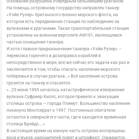
основания разрушена очередным сильнейшим ураганом.
На помощь островному государству направлен танкер
«Уэйв Рулер» британского военно-морского флота, на
котором есть передвижная станция по наблюдению за
вулканами и ураганами. Такая транспортабельная станция
установлена на военном вертолете AW101, являющемся
частью оснащения танкера.
И хотя главное предназначение танкера «Уэйв Рулер» –
перевозка горючего и дозаправка кораблей в
непосредственно в море, все же сейчас его задача как раз и
заключается в том, чтобы спасать население морского
побережья в случае урагана…» Всё население острова
грузится на танкер и спасается.
«…25 июня 1995 началось катастрофическое извержение
вулкана Суфриер-Хиллс, которое привело к эвакуации
столицы острова — города Плимут. Большинство населения
покинуло Монтсеррат к 1997. Постоянные обитатели
остаются в северной его части, где и находится временная
столица Брейдс….»
В настоящее время на южную часть острова воспрещены
вход и въезд, нарушителей ловят и штрафуют. Ожидается,