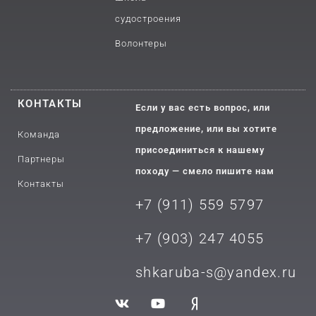
судостроения
Волонтеры
КОНТАКТЫ
Если у вас есть вопрос, или
предложение, или вы хотите
Команда
присоединиться к нашему
Партнеры
походу — смело пишите нам
Контакты
+7 (911) 559 5797
+7 (903) 2
47 4055
shkaruba-s@yandex.ru
V
Y
Y
k
o
a