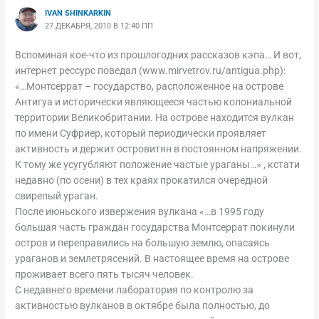
IVAN SHINKARKIN
27 ДЕКАБРЯ, 2010 В 12:40 ПП
Вспоминая кое-что из прошлогодних рассказов кэпа… И вот,
интернет рессурс поведал (www.mirvetrov.ru/antigua.php):
«…Монтсеррат – государство, расположенное на острове
Антигуа и исторически являющееся частью колониальной
территории Великобритании. На острове находится вулкан
по имени Суфриер, который периодически проявляет
активность и держит островитян в постоянном напряжении.
К тому же усугубляют положение частые ураганы…» , кстати
недавно (по осени) в тех краях прокатился очередной
свирепый ураган.
После июньского извержения вулкана «…в 1995 году
большая часть граждан государства Монтсеррат покинули
остров и переправились на большую землю, опасаясь
ураганов и землетрясений. В настоящее время на острове
проживает всего пять тысяч человек.
С недавнего времени лаборатория по контролю за
активностью вулканов в октябре была полностью, до