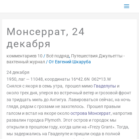
Перейти
к
содержимому
Монсеррат, 24
декабря
комментариев 10
/
Всё подряд
,
Путешествия Джульетты -
вахтенный журнал
/ От
Евгений Шкаруба
24 декабря
1950, лаг — 11048, координаты 16*42.6N 062*13.W
Снялся с якоря в семь утра, прошел мимо
Гваделупы
и
около трех дня, уперся во встречный ветер и грозовой фронт
за тридцать миль до Антигуа. Лавироваться сейчас, на ночь
глядя, рядом с грозами не захотелось. Прошел правым
галсом и встал на якоре около
острова Монсеррат
, напротив
развалин городка Plymoth. Этот остров и городок мы
открыли в прошлом году, когда шли на «Frezy Grant». Тогда,
мы задержались на Гваделупе и пришли сюда в полной