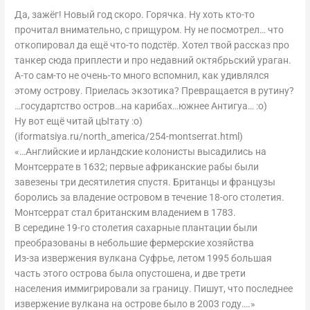
Да, зажёг! Новый год скоро. Горячка. Ну хоть кто-то
прочитал внимательно, с прищуром. Ну не посмотрел… что
откопировал да ещё что-то подстёр. Хотел твой рассказ про
танкер сюда приплести и про недавний октябрьский ураган.
А-то сам-то не очень-то много вспомнил, как удивлялся
этому острову. Приелась экзотика? Превращается в рутину?
…государтство остров…на карибах…южнее Антигуа… :о)
Ну вот ещё читай цЫтату :о)
(iformatsiya.ru/north_america/254-montserrat.html)
«…Английские и ирландские колонисты высадились на
Монтсеррате в 1632; первые африканские рабы были
завезены три десятилетия спустя. Британцы и французы
боролись за владение островом в течение 18-ого столетия.
Монтсеррат стал британским владением в 1783.
В середине 19-го столетия сахарные плантации были
преобразованы в небольшие фермерские хозяйства
Из-за извержения вулкана Суфрье, летом 1995 большая
часть этого острова была опустошена, и две трети
населения иммигрировали за границу. Пишут, что последнее
извержение вулкана на острове было в 2003 году….»