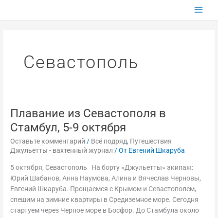
Перейти
к
содержимому
Севастополь
Плавание из Севастополя в
Плавание
из
Стамбул, 5-9 октября
Севастополя
Оставьте комментарий
/
Всё подряд
,
Путешествия
в
Джульетты - вахтенный журнал
/ От
Евгений Шкаруба
Стамбул,
5-
5 октября, Севастополь На борту «Джульетты» экипаж:
9
Юрий Шабанов, Анна Наумова, Алина и Вячеслав Черновы,
октября
Евгений Шкаруба. Прощаемся с Крымом и Севастополем,
спешим на зимние квартиры в Средиземное море. Сегодня
стартуем через Черное море в Босфор. До Стамбула около