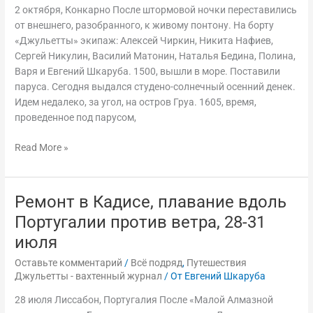
2 октября, Конкарно После штормовой ночки переставились
Груа
от внешнего, разобранного, к живому понтону. На борту
—
«Джульетты» экипаж: Алексей Чиркин, Никита Нафиев,
АВАРИЯ,
Сергей Никулин, Василий Матонин, Наталья Бедина, Полина,
поломка
Варя и Евгений Шкаруба. 1500, вышли в море. Поставили
руля
паруса. Сегодня выдался студено-солнечный осенний денек.
—
Идем недалеко, за угол, на остров Груа. 1605, время,
ремонт
проведенное под парусом,
—
Ла-
Read More »
Рошель.
2
—
8
Ремонт в Кадисе, плавание вдоль
Ремонт
октября
в
Португалии против ветра, 28-31
Кадисе,
июля
плавание
вдоль
Оставьте комментарий
/
Всё подряд
,
Путешествия
Джульетты - вахтенный журнал
/ От
Евгений Шкаруба
Португалии
против
28 июля Лиссабон, Португалия После «Малой Алмазной
ветра,