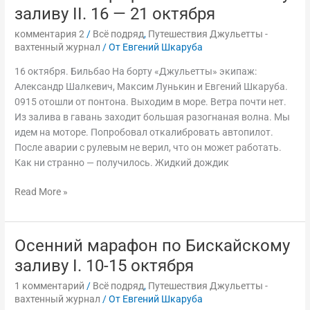
марафон
заливу II. 16 — 21 октября
по
комментария 2
/
Всё подряд
,
Путешествия Джульетты -
Бискайскому
вахтенный журнал
/ От
Евгений Шкаруба
заливу
II.
16 октября. Бильбао На борту «Джульетты» экипаж:
16
Александр Шалкевич, Максим Лунькин и Евгений Шкаруба.
—
0915 отошли от понтона. Выходим в море. Ветра почти нет.
21
Из залива в гавань заходит большая разогнаная волна. Мы
октября
идем на моторе. Попробовал откалибровать автопилот.
После аварии с рулевым не верил, что он может работать.
Как ни странно — получилось. Жидкий дождик
Read More »
Осенний марафон по Бискайскому
Осенний
марафон
заливу I. 10-15 октября
по
1 комментарий
/
Всё подряд
,
Путешествия Джульетты -
Бискайскому
вахтенный журнал
/ От
Евгений Шкаруба
заливу