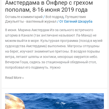
Амстердама в Онфлер с грехом
пополам, 8-16 июня 2019 года
Оставьте комментарий
/
Всё подряд
,
Путешествия
Джульетты - вахтенный журнал
/ От
Евгений Шкаруба
8 июня. Марина Амстердам Из-за сильного встречного
шторма в Канале (так англичане называют Ла-Манш) не
можем выйти в море. Культурная программа (поход в музей
судоходства Амстердама) выполнена. Матросы отпущены
на берег, изучают знаменитые притоны. В воздухе порывы
ветра, летают шляпы и зонтики, нехорошо хмурится небо.
Вечером Гоша, садясь за стационарный обеденный стол,
попробовал его подвинуть. Нужно
Read More »
Канарские
острова
весной,