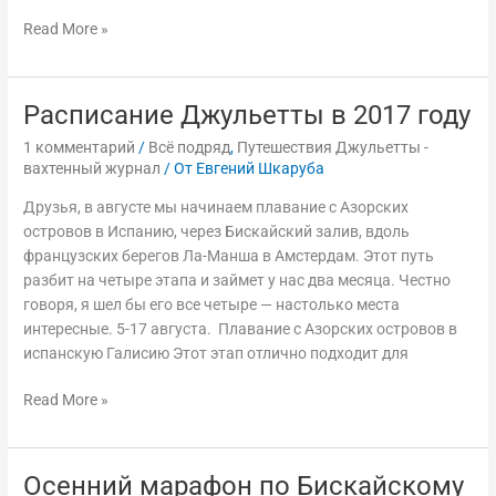
Read More »
Расписание Джульетты в 2017 году
Расписание
Джульетты
1 комментарий
/
Всё подряд
,
Путешествия Джульетты -
в
вахтенный журнал
/ От
Евгений Шкаруба
2017
Друзья, в августе мы начинаем плавание с Азорских
году
островов в Испанию, через Бискайский залив, вдоль
французских берегов Ла-Манша в Амстердам. Этот путь
разбит на четыре этапа и займет у нас два месяца. Честно
говоря, я шел бы его все четыре — настолько места
интересные. 5-17 августа. Плавание с Азорских островов в
испанскую Галисию Этот этап отлично подходит для
Read More »
Осенний марафон по Бискайскому
Осенний