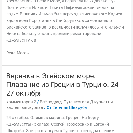
кругосветки» в Белом море, я вернулся на «Джульетту».
28-
Почти месяц Ильяс и Никита Нафиевы хозяйничали на
31
лодке. В планах Ильяса был переход из испанского Кадиса
июля
вдоль всей Португалии в Ла-Корунью, в самое начало
Бискайского залива. В реальности получилось, что Ильяс и
Никита большую часть времени ремонтировали
«Джульетту», а
Read More »
Веревка в Эгейском море.
Веревка
в
Плавание из Греции в Турцию. 24-
Эгейском
27 октября
море.
Плавание
комментария 2
/
Всё подряд
,
Путешествия Джульетты -
вахтенный журнал
/ От
Евгений Шкаруба
из
Греции
24 октября. Олимпик марина. Греция. На борту
в
«Джульетты» экипаж: Сергей Прохоренко и Евгений
Турцию.
Шкаруба. Завтра стартуем в Турцию, а сегодня спешим