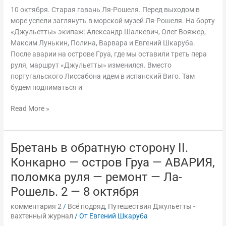
I.
10 октября. Старая гавань Ля-Рошеля. Перед выходом в
10-
море успели заглянуть в морской музей Ля-Рошеля. На борту
15
«Джульетты» экипаж: Александр Шалкевич, Олег Вояжер,
октября
Максим Лунькин, Полина, Варвара и Евгений Шкаруба.
После аварии на острове Груа, где мы оставили треть пера
руля, маршрут «Джульетты» изменился. Вместо
португальского Лиссабона идем в испанский Виго. Там
будем подниматься и
Read More »
Бретань в обратную сторону II.
Бретань
в
Конкарно — остров Груа — АВАРИЯ,
обратную
поломка руля — ремонт — Ла-
сторону
Рошель. 2 — 8 октября
II.
Конкарно
комментария 2
/
Всё подряд
,
Путешествия Джульетты -
—
вахтенный журнал
/ От
Евгений Шкаруба
остров