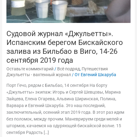
Виго,
14-
26
сентября
2019
Судовой журнал «Джульетты».
года
Испанским берегом Бискайского
залива из Бильбао в Виго, 14-26
сентября 2019 года
Оставьте комментарий
/
Всё подряд
,
Путешествия
Джульетты - вахтенный журнал
/ От
Евгений Шкаруба
Порт Гечо, рядом с Бильбао, 14 сентября На борту
«Джульетты» экипаж: Игорь и Сергей Шевцовы, Марина
Зайцева, Елена Огарева, Альвина Ширинская, Полина,
Варвара и Евгений Шкаруба. Это наш последний,
заключительный, осенний этап 2019 года. В этот раз идем
без поломок, между прочим. Маневрируем среди мелей и
штормов, качаемся на одуряющей бискайской волне. 15
сентября Радость […]