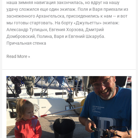
наша зимняя навигация закончилась, но вдруг на нашу
удачу сложился еще один экипаж. Поля и Варя приехали из
заснеженного Архангельска, присоеденились к нам — и вот
мы готовы стартовать. На борту «Джульетты» экипаж:
Александр Тупицын, Евгения Хорзова, Дмитрий
Домбровский, Полина, Варя и Евгений Шкаруба.
Причальная стенка
Read More »
Портреты
морских
практиков:
Алексей
Чиркин,
капитан-
инженер
и
мастер-