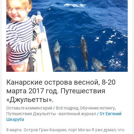
8-
20
марта
2017
год.
Путешествия
«Джульетты».
Канарские острова весной, 8-20
марта 2017 год. Путешествия
«Джульетты».
Оставьте комментарий
/
Всё подряд
,
Обучение яхтингу
,
Путешествия Джульетты - вахтенный журнал
/ От
Евгений
Шкаруба
8 марта. Остров Гран-Канария, порт Моган Я уже думал, что