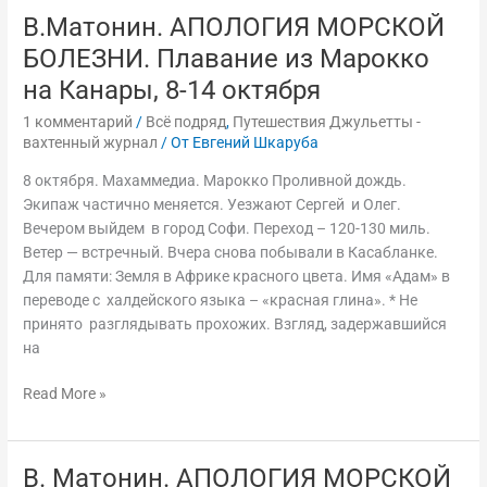
В.Матонин. АПОЛОГИЯ МОРСКОЙ
В.Матонин.
АПОЛОГИЯ
БОЛЕЗНИ. Плавание из Марокко
МОРСКОЙ
на Канары, 8-14 октября
БОЛЕЗНИ.
Плавание
1 комментарий
/
Всё подряд
,
Путешествия Джульетты -
вахтенный журнал
/ От
Евгений Шкаруба
из
Марокко
8 октября. Махаммедиа. Марокко Проливной дождь.
на
Экипаж частично меняется. Уезжают Сергей и Олег.
Канары,
Вечером выйдем в город Софи. Переход – 120-130 миль.
8-
Ветер — встречный. Вчера снова побывали в Касабланке.
14
Для памяти: Земля в Африке красного цвета. Имя «Адам» в
октября
переводе с халдейского языка – «красная глина». * Не
принято разглядывать прохожих. Взгляд, задержавшийся
на
Read More »
В. Матонин. АПОЛОГИЯ МОРСКОЙ
В.