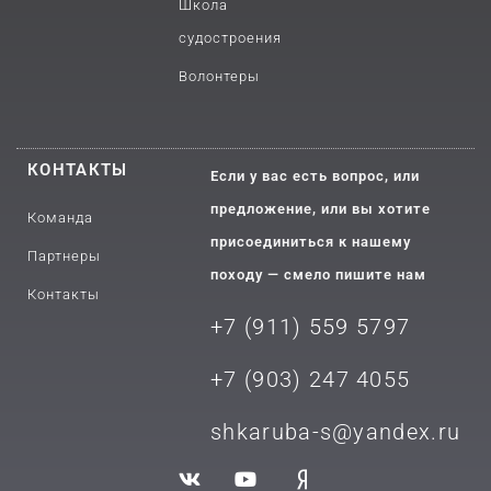
Школа
судостроения
Волонтеры
КОНТАКТЫ
Если у вас есть вопрос, или
предложение, или вы хотите
Команда
присоединиться к нашему
Партнеры
походу — смело пишите нам
Контакты
+7 (911) 559 5797
+7 (903) 2
47 4055
shkaruba-s@yandex.ru
V
Y
Y
k
o
a