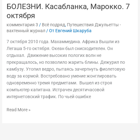
Матонин.
БОЛЕЗНИ. Касабланка, Марокко. 7
АПОЛОГИЯ
октября
МОРСКОЙ
БОЛЕЗНИ.
комментария 3
/
Всё подряд
,
Путешествия Джульетты -
вахтенный журнал
/ От
Евгений Шкаруба
Касабланка,
Марокко.
7 октября 2010 года. Махаммедина. Африка Вышли из
7
Легаша 5-го октября. Океан был снисходителен. Он
октября
отдыхал. Движение высоких пологих волн не
прекращалось, но позволило жарить блины. Дежурил по
камбузу. Утопил ведро, пытаясь зачерпнуть фиолетовую
воду за кормой. Востребовано умение жонглировать
одновременно тремя предметами. Вышел из строя
компьютер капитана. Истрачен десятичасовой
интернетовский трафик. По чьей ошибке
Read More »