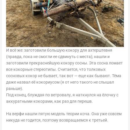
И всё же: заготовили большую кокору для ахтерштевня
(правда, пока не смогли ее сдвинуть с места); нашли и
заготовили прекраснейшую кокору сосны. Эта сосна ломает
все кокорные стереотипы. Считается, что толковых
сосновых кокор не бывает, так вот — еще как бывают. Тёма
даже назвал её кокориусом (я от него такого не слышал
раньше).
Под конец, блуждая по ветровалу, я наткнулся на ёлочку с
аккуратными кокорами, как раз для перешв.
На верфи нашли пятую модель теории коча. Она уже совсем
никуда не годится, поэтому возвращаемся к третьей.