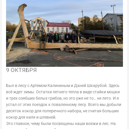
9 ОКТЯБРЯ
Был в лесу с Артемом Калининым и Даней Шкарубой. Здесь
всё ждет зимы. Остатки летнего тепла в виде стайки мошки
и трех озябших белых грибов, но это уже не то… не лето. И я
устал от этих поездок к поваленному лесу. Всего мы добыли
десяток кокор для поперечного набора, не считая больших
кокор для киля и штевней.
Это главное, чему были посвящены наши вояжи в лес. На