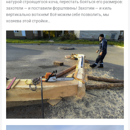
натурой строящегося коча, перестать бояться его размеров:
захотели — и поставили форштевень! Захотим — и киль
вертикально воткнем! Всё можем себе позволить, мы
хозяева этой стройки…