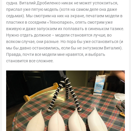
судна. Виталий Дробиленко никак не может успокоиться,
прислал уже пятую модель (хотя на самом деле она даже
седьмая). Мы смотрим на них на экране, печатаем модели в
пластике в соседнем «Технопарке», опять смотрим уже
вживую и даже запускаем их поплавать в синеньком тазике.
Нужно отдать должное – модели становятся лучше, во
всяком случае, они разные. Но пора бы уже остановиться (и
мы бы давно остановились, если бы не энтузиазм Виталия).
Правда, почти все модели мне нравятся, и выбрать
становится все сложнее.