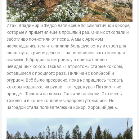
Итак, Владимир и Фёдор взяли себе по симпатичной кокоре,
которые я приметил ещё в прошлый раз. Они их откопали и
заботливо почистили от песка. А мы с Артемом
наслаждались тем, что пилили большую ветку и ствол для
шпангоута, кривое дерево — на половинки, заготовки для
скамеек. Я бродил по ветровалу в поисках новых
невиданных кокор. Таскал «Патриотом» старые кокоры,
оставшиеся с прошлого раза. Пили чай с колбасой и
огурцом. Всё было прекрасно, пока не пришлось таскать
кокоры издалека, на руках — оттуда, куда «Патриот» не
проедет. Таскали на ломах. Таскали волоком. Это очень
тяжело, и в конце концов мы здорово утомились. Но
наградой стала полная тележка кокор. Хороший день.