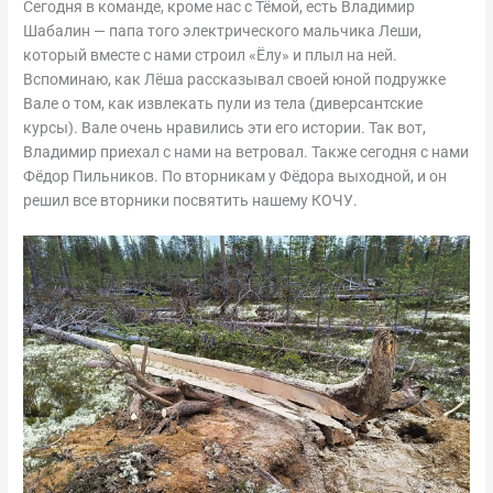
Сегодня в команде, кроме нас с Тёмой, есть Владимир
Шабалин — папа того электрического мальчика Леши,
который вместе с нами строил «Ёлу» и плыл на ней.
Вспоминаю, как Лёша рассказывал своей юной подружке
Вале о том, как извлекать пули из тела (диверсантские
курсы). Вале очень нравились эти его истории. Так вот,
Владимир приехал с нами на ветровал. Также сегодня с нами
Фёдор Пильников. По вторникам у Фёдора выходной, и он
решил все вторники посвятить нашему КОЧУ.