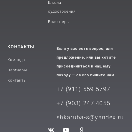
Школа
судостроения
Волонтеры
КОНТАКТЫ
Если у вас есть вопрос, или
предложение, или вы хотите
Команда
присоединиться к нашему
Партнеры
походу — смело пишите нам
Контакты
+7 (911) 559 5797
+7 (903) 2
47 4055
shkaruba-s@yandex.ru
V
Y
Y
k
o
a