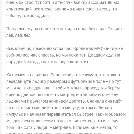
очень быстро, тут сотни и тысячи всяких ассоциативных
конструкций, все члены экипажа видят своё: то сову, то
собаку, то крокодила.
По-прежнему на горизонте не видна вода без льда. Только
лёд, лёд, лёд.
Все, конечно, переживают за нас. Вроде как МЧС-ники уже
собирались нас спасать, но мы пока тут. Доедаем еду. На
пару дней есть, да даже на неделю хватит.
Катаемся на льдинах. Раньше никто не думал, что можно
передвинуть льдину размером с футбольное поле – но тут
мы и не такое двигали. Чтобы открыть проход, мы берём
бревно длиной пять-шесть метров, вставляем его между
льдинами и рычагом начинаем двигать. Сначала она идёт
по несколько миллиметров в минуту, потом набирает
импульс и начинает передвигаться быстрее. Таким образом
мы двигаем поля весом по несколько сотен, а то и тысяч
тонн. Высота у льдин – метр-два. Если меньше метра, то
вставать на неё опасно, она может проломиться.