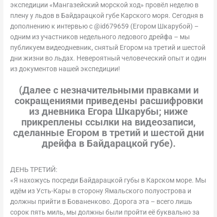
экспедиции «Мангазейский морской ход» провёл неделю в
плену у льдов в Байдарацкой губе Карского моря. Сегодня в
дополнению к интервью с @id679659 (Егором Шкарубой) –
одним из участников недельного ледового дрейфа – мы
публикуем видеодневник, снятый Егором на третий и шестой
дни жизни во льдах. Невероятный человеческий опыт и один
из документов нашей экспедиции!
(Далее с незначительными правками и
сокращениями приведены расшифровки
из дневника Егора Шкарубы; ниже
прикреплены ссылки на видеозаписи,
сделанные Егором в третий и шестой дни
дрейфа в Байдарацкой губе).
ДЕНЬ ТРЕТИЙ:
«Я нахожусь посреди Байдарацкой губы в Карском море. Мы
идём из Усть-Кары в сторону Ямальского полуострова и
должны прийти в Бованенково. Дорога эта – всего лишь
сорок пять миль, мы должны были пройти её буквально за