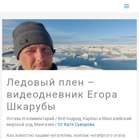
Перейти
к
содержимому
Ледовый плен –
видеодневник Егора
Шкарубы
Оставьте комментарий
/
Всё подряд
,
Карбас и Мангазейский
морской ход
,
Мангазея
/ От
Катя Суворова
Как известно нашим читателям, экипаж четвёртого этапа