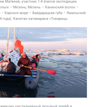
м Матвеев, участник 1-4 этапов экспедиции
ельск – Мезень; Мезень – Канинский волок –
 – Карское море – Байдарацкая губа – Ямальский
24 года). Капитан катамарана «Товарищ».
реживших шестидневный ледовый дрейф в