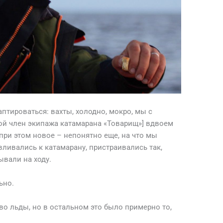
птироваться: вахты, холодно, мокро, мы с
ой член экипажа катамарана «Товарищ»] вдвоем
при этом новое – непонятно еще, на что мы
ливались к катамарану, пристраивались так,
ывали на ходу.
ьно.
 во льды, но в остальном это было примерно то,