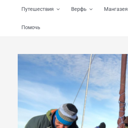
Перейти
Путешествия
Верфь
Мангазея
к
содержимому
Помочь