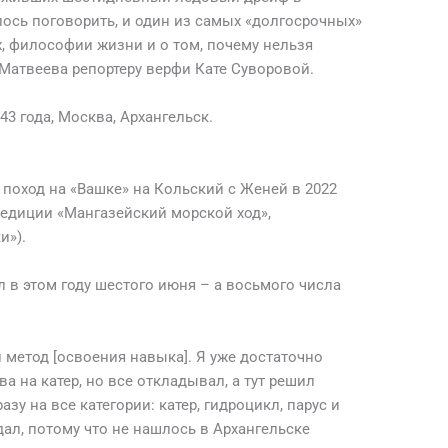
лось поговорить, и один из самых «долгосрочных»
х, философии жизни и о том, почему нельзя
Матвеева репортеру верфи Кате Суворовой.
3 года, Москва, Архангельск.
поход на «Вашке» на Кольский с Женей в 2022
педиции «Мангазейский морской ход»,
и»).
л в этом году шестого июня – а восьмого числа
метод [освоения навыка]. Я уже достаточно
а на катер, но все откладывал, а тут решил
зу на все категории: катер, гидроцикл, парус и
дал, потому что не нашлось в Архангельске