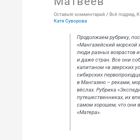
Матвеев
Оставьте комментарий
/
Всё подряд
,
К
Катя Суворова
Продолжаем рубрику, по
«Мангазейский морской х
люди разных возрастов и
и даже стран. Все они со
капитаном «в зверских у
сибирских первопроходце
в Мангазею – реками, мо
вёслах. Рубрика «Экспед
путешественниках, их вп
самом хорошем, что они 
«Матера».