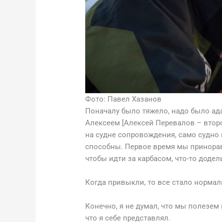
Фото: Павел Хазанов
Поначалу было тяжело, надо было ада
Алексеем [Алексей Перевалов – втор
на судне сопровождения, само судно 
способны. Первое время мы принорав
чтобы идти за карбасом, что-то додел
Когда привыкли, то все стало нормал
Конечно, я не думал, что мы полезем
что я себе представлял.