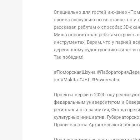
Специально для гостей инженер «Пом
провел экскурсию по выставке, но и 
рассказал ребятам о способах 3D-ска
Миша посоветовал ребятам строить с
инструментах. Верим, что у парней все
деревянному судостроению живет и п
Так победим!
#ПоморскаяШхуна
#ЛабораторияДере
ов
#Makita
#JET
#Powermatic
Проекты верфи в 2023 году реализую
федеральным университетом
и
Север
регионального развития
,
Фонда прези
культурных инициатив
,
Губернаторско
Правительства Архангельской област
Производственная часть проекта «По