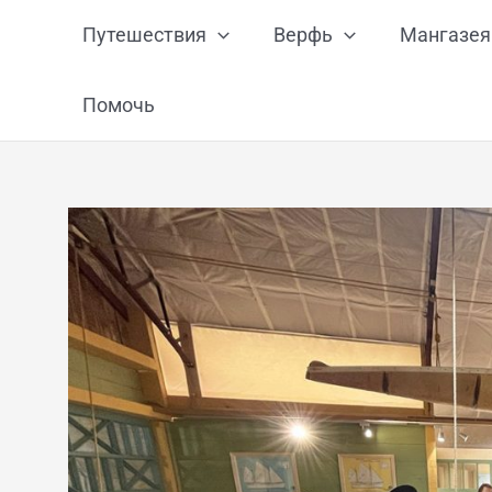
Перейти
Путешествия
Верфь
Мангазея
к
содержимому
Помочь