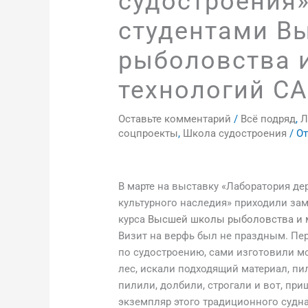
судостроения»
студентами В
рыболовства 
технологий С
Оставьте комментарий
/
Всё подряд
,
Л
соцпроекты
,
Школа судостроения
/ О
В марте на выставку «Лаборатория д
культурного наследия» приходили зам
курса
Высшей школы рыболовства и 
Визит на верфь был не праздным. Пер
по судостроению, сами изготовили мо
лес, искали подходящий материал, пи
пилили, долбили, строгали и вот, пр
экземпляр этого традиционного судна