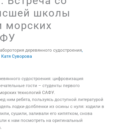
. Встреча со
ысшей школы
и морских
АФУ
аборотория деревянного судостроения
,
т
Катя Суворова
еревянного судостроения: цифровизация
ечательные гости – студенты первого
морских технологий САФУ
.
ед ним ребята, пользуясь доступной литературой
дель лодки-долбленки из осины с нуля: ходили в
лили, сушили, заливали его кипятком, снова
ишли к нам посмотреть на оригинальный
.