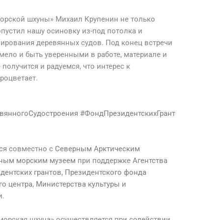
орской шхуны» Михаил Крупенин не только
опустил нашу осиновку из-под потолка и
нирования деревянных судов. Под конец встречи
мело и быть уверенными в работе, материале и
 получится и радуемся, что интерес к
роцветает.
вянногоСудостроения
#ФондПрезидентскихГрант
тся совместно с
Северным Арктическим
ным морским музеем
при поддержке
Агентства
дентских грантов
,
Президентского фонда
го центра
,
Министерства культуры
и
и.
морская шхуна» осуществляется при содействии