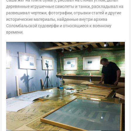
Саша жег на плите бумагу, рисовал на стенах углем, делал
деревянные игрушечные самолеты и танки, раскладывал на
развешивал чертежи, фотографии, отрывки статей и другие
исторические материалы, найденные внутри архива
Соломбальской судоверфи и относящиеся к военному
времени.