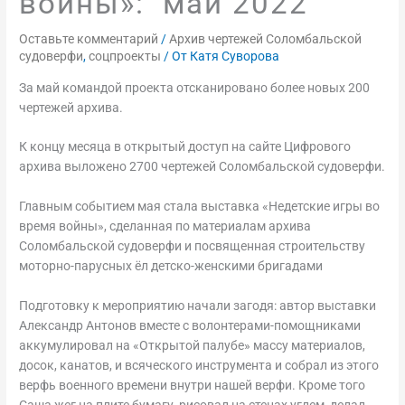
войны»: май 2022
Оставьте комментарий
/
Архив чертежей Соломбальской
судоверфи
,
соцпроекты
/ От
Катя Суворова
За май командой проекта отсканировано более новых 200
чертежей архива.
К концу месяца в открытый доступ на сайте Цифрового
архива выложено 2700 чертежей Соломбальской судоверфи.
Главным событием мая стала выставка «Недетские игры во
время войны», сделанная по материалам архива
Соломбальской судоверфи и посвященная строительству
моторно-парусных ёл детско-женскими бригадами
Подготовку к мероприятию начали загодя: автор выставки
Александр Антонов вместе с волонтерами-помощниками
аккумулировал на «Открытой палубе» массу материалов,
досок, канатов, и всяческого инструмента и собрал из этого
верфь военного времени внутри нашей верфи. Кроме того