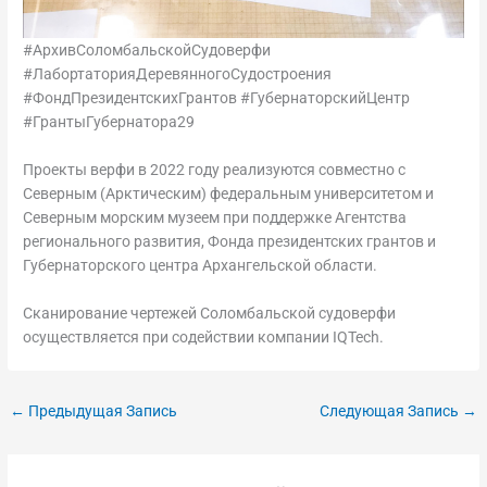
#АрхивСоломбальскойСудоверфи
#ЛабортаторияДеревянногоСудостроения
#ФондПрезидентскихГрантов #ГубернаторскийЦентр
#ГрантыГубернатора29
Проекты верфи в 2022 году реализуются совместно с
Северным (Арктическим) федеральным университетом и
Северным морским музеем при поддержке Агентства
регионального развития, Фонда президентских грантов и
Губернаторского центра Архангельской области.
Cканирование чертежей Соломбальской судоверфи
осуществляется при содействии компании IQTech.
←
Предыдущая Запись
Следующая Запись
→