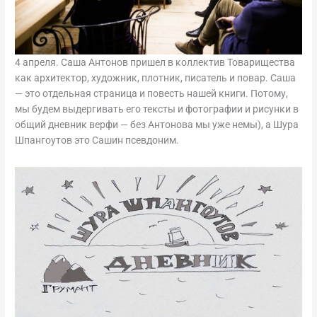
4 апреля. Саша Антонов пришел в коллектив Товарищества
как архитектор, художник, плотник, писатель и повар. Саша
— это отдельная страница и повесть нашей книги. Потому,
мы будем выдергивать его тексты и фотографии и рисунки в
общий дневник верфи — без Антонова мы уже немы), а Шура
Шпангоутов это Сашин псевдоним.