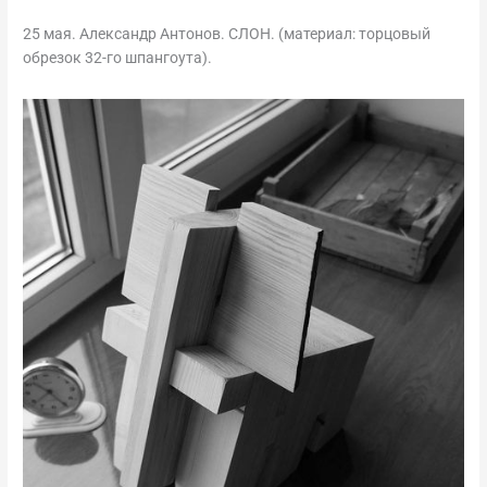
25 мая. Александр Антонов. СЛОН. (материал: торцовый
обрезок 32-го шпангоута).