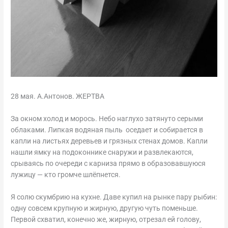
28 мая. А.Антонов. ЖЕРТВА
За окном холод и морось. Небо наглухо затянуто серыми
облаками. Липкая водяная пыль оседает и собирается в
капли на листьях деревьев и грязных стенах домов. Капли
нашли ямку на подоконнике снаружи и развлекаются,
срываясь по очереди с карниза прямо в образовавшуюся
лужицу — кто громче шлёпнется.
Я солю скумбрию на кухне. Даве купил на рынке пару рыбин:
одну совсем крупную и жирную, другую чуть поменьше.
Первой схватил, конечно же, жирную, отрезал ей голову,