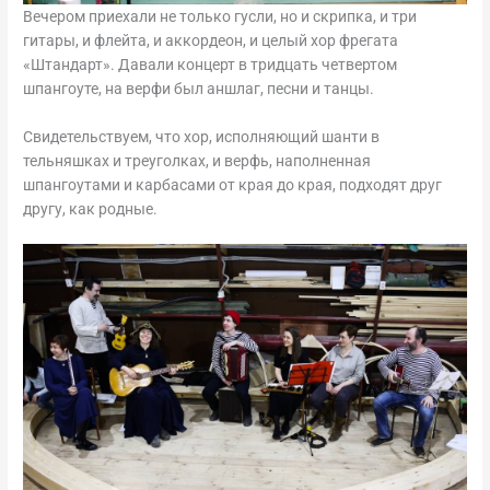
Вечером приехали не только гусли, но и скрипка, и три
гитары, и флейта, и аккордеон, и целый хор фрегата
«Штандарт». Давали концерт в тридцать четвертом
шпангоуте, на верфи был аншлаг, песни и танцы.
Свидетельствуем, что хор, исполняющий шанти в
тельняшках и треуголках, и верфь, наполненная
шпангоутами и карбасами от края до края, подходят друг
другу, как родные.