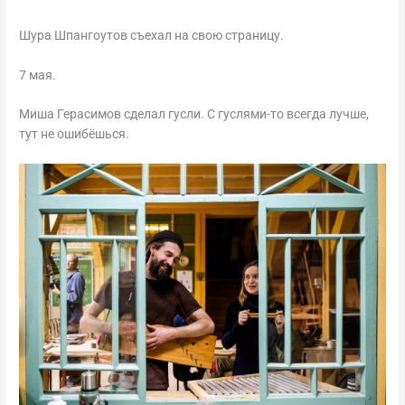
Шура Шпангоутов съехал на свою страницу.
7 мая.
Миша Герасимов сделал гусли. С гуслями-то всегда лучше,
тут не ошибёшься.