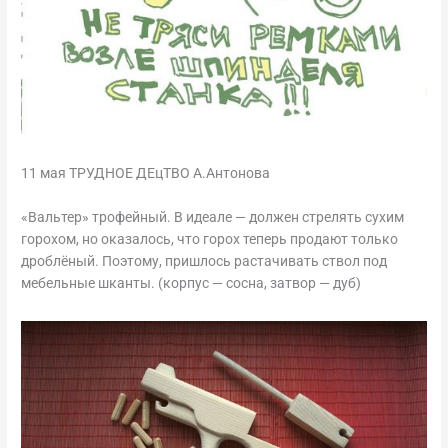
11 мая ТРУДНОЕ ДЕцТВО А.Антонова
«Вальтер» трофейный. В идеале — должен стрелять сухим
горохом, но оказалось, что горох теперь продают только
дроблёный. Поэтому, пришлось растачивать ствол под
мебельные шканты. (корпус — сосна, затвор — дуб)