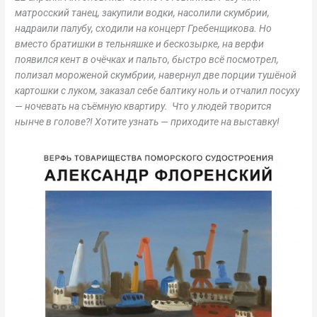
матросский танец, закупили водки, насолили скумбрии,
надраили палубу, сходили на концерт Гребенщикова. Но
вместо братишки в тельняшке и бескозырке, на верфи
появился кент в очёчках и пальто, быстро всё посмотрел,
полизал мороженой скумбрии, навернул две порции тушёной
картошки с луком, заказал себе балтику ноль и отчалил посуху
— ночевать на съёмную квартиру. Что у людей творится
нынче в голове?! Хотите узнать — приходите на выставку!