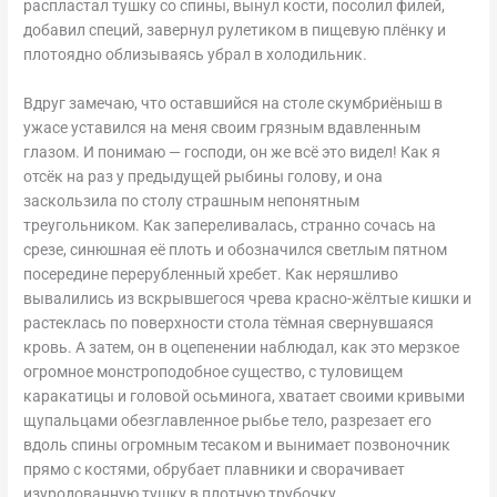
распластал тушку со спины, вынул кости, посолил филей,
добавил специй, завернул рулетиком в пищевую плёнку и
плотоядно облизываясь убрал в холодильник.
Вдруг замечаю, что оставшийся на столе скумбриёныш в
ужасе уставился на меня своим грязным вдавленным
глазом. И понимаю — господи, он же всё это видел! Как я
отсёк на раз у предыдущей рыбины голову, и она
заскользила по столу страшным непонятным
треугольником. Как запереливалась, странно сочась на
срезе, синюшная её плоть и обозначился светлым пятном
посередине перерубленный хребет. Как неряшливо
вывалились из вскрывшегося чрева красно-жёлтые кишки и
растеклась по поверхности стола тёмная свернувшаяся
кровь. А затем, он в оцепенении наблюдал, как это мерзкое
огромное монстроподобное существо, с туловищем
каракатицы и головой осьминога, хватает своими кривыми
щупальцами обезглавленное рыбье тело, разрезает его
вдоль спины огромным тесаком и вынимает позвоночник
прямо с костями, обрубает плавники и сворачивает
изуродованную тушку в плотную трубочку…