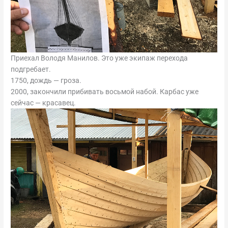
Приехал Володя Манилов. Это уже экипаж перехода
подгребает.
1750, дождь — гроза.
2000, закончили прибивать восьмой набой. Карбас уже
сейчас — красавец.