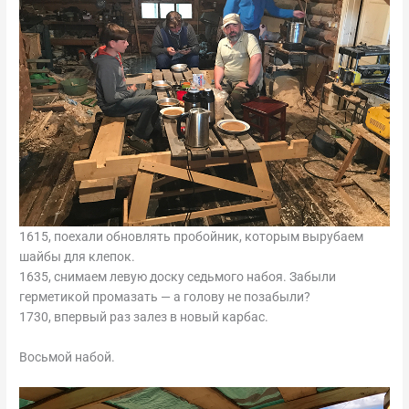
1615, поехали обновлять пробойник, которым вырубаем
шайбы для клепок.
1635, снимаем левую доску седьмого набоя. Забыли
герметикой промазать — а голову не позабыли?
1730, впервый раз залез в новый карбас.
Восьмой набой.