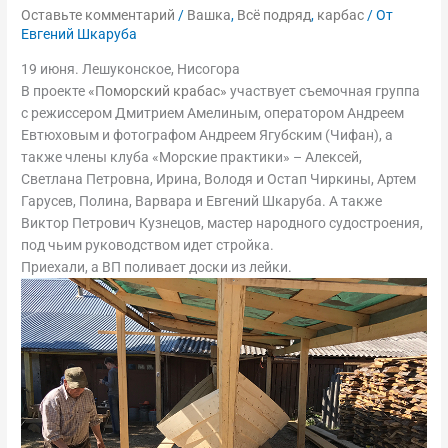
Оставьте комментарий
/
Вашка
,
Всё подряд
,
карбас
/ От
Евгений Шкаруба
19 июня. Лешуконское, Нисогора
В проекте
«Поморский крабас»
участвует съемочная группа
с режиссером Дмитрием Амелиным, оператором Андреем
Евтюховым и фотографом Андреем Ягубским (Чифан), а
также члены клуба «Морские практики» – Алексей,
Светлана Петровна, Ирина, Володя и Остап Чиркины, Артем
Гарусев, Полина, Варвара и Евгений Шкаруба. А также
Виктор Петрович Кузнецов, мастер народного судостроения,
под чьим руководством идет стройка.
Приехали, а ВП поливает доски из лейки.