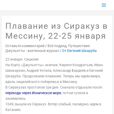
Перейти
к
содержимому
Плавание из Сиракуз в
Мессину, 22-25 января
Оставьте комментарий
/
Всё подряд
,
Путешествия
Джульетты - вахтенный журнал
/ От
Евгений Шкаруба
22 января. Сицилия
На борту «Джульетты» экипаж: Кирилл Кондратьев, Иван
Шинкаркин, Андрей Унтила, Александр Бардеев и Евгнеий
Шкаруба. Продолжаем плавание. Теперь мы идем вверх,
вдоль сицилийского побережья в Миссину.
В Сиракузах простояли три дня. Сначала отдыхали после
перехода через Ионическое море
, потом гуляли и
занимались.
1049, вышли из Сиракуз. Ветер слабый, пасмурно, идем в
Катанию.