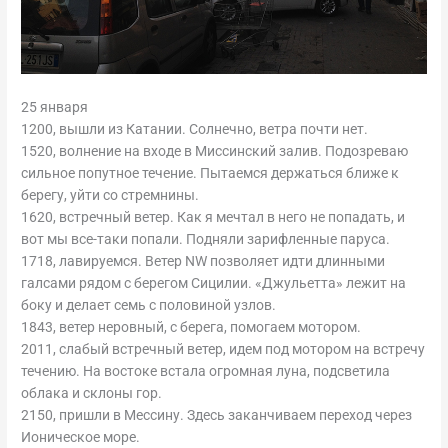
25 января
1200, вышли из Катании. Солнечно, ветра почти нет.
1520, волнение на входе в Миссинский залив. Подозреваю
сильное попутное течение. Пытаемся держаться ближе к
берегу, уйти со стремнины.
1620, встречный ветер. Как я мечтал в него не попадать, и
вот мы все-таки попали. Подняли зарифленные паруса.
1718, лавируемся. Ветер NW позволяет идти длинными
галсами рядом с берегом Сицилии. «Джульетта» лежит на
боку и делает семь с половиной узлов.
1843, ветер неровный, с берега, помогаем мотором.
2011, слабый встречный ветер, идем под мотором на встречу
течению. На востоке встала огромная луна, подсветила
облака и склоны гор.
2150, пришли в Мессину. Здесь заканчиваем переход через
Ионическое море.